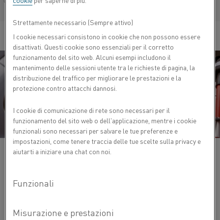
cookie
per saperne di più.
Français/French
Strettamente necessario (Sempre attivo)
I cookie necessari consistono in cookie che non possono essere
disattivati. Questi cookie sono essenziali per il corretto
funzionamento del sito web. Alcuni esempi includono il
mantenimento delle sessioni utente tra le richieste di pagina, la
distribuzione del traffico per migliorare le prestazioni e la
protezione contro attacchi dannosi.
I cookie di comunicazione di rete sono necessari per il
funzionamento del sito web o dell'applicazione, mentre i cookie
funzionali sono necessari per salvare le tue preferenze e
impostazioni, come tenere traccia delle tue scelte sulla privacy e
aiutarti a iniziare una chat con noi.
Come per tutti i processi di produzione industriale ad alta
temperatura, la sfida per chi usa i forni è massimizzare
l'efficienza energetica e la produttività producendo allo
stesso tempo un materiale catodico affidabile e di alta
qualità.