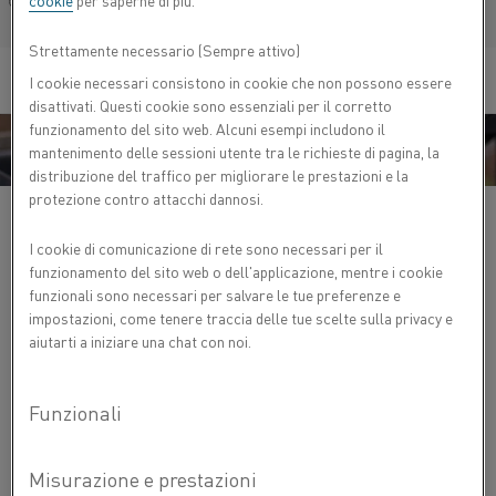
cookie
per saperne di più.
Français/French
Strettamente necessario (Sempre attivo)
I cookie necessari consistono in cookie che non possono essere
disattivati. Questi cookie sono essenziali per il corretto
funzionamento del sito web. Alcuni esempi includono il
mantenimento delle sessioni utente tra le richieste di pagina, la
distribuzione del traffico per migliorare le prestazioni e la
protezione contro attacchi dannosi.
I cookie di comunicazione di rete sono necessari per il
funzionamento del sito web o dell'applicazione, mentre i cookie
"I MATERIALI RACCONTANO UNA STORIA"
funzionali sono necessari per salvare le tue preferenze e
impostazioni, come tenere traccia delle tue scelte sulla privacy e
Rapportandosi quotidianamente con i colleghi della
aiutarti a iniziare una chat con noi.
produzione, Petter Lindblom unisce la sua esperienza nella
ricerca e nell'ingegneria del processo per migliorare la
produzione degli elementi di riscaldo in ceramica Kanthal.
Dopo dieci anni in Kanthal, Petter si è preso carico di
migliorare la resa per Kanthal Super. In altre parole,