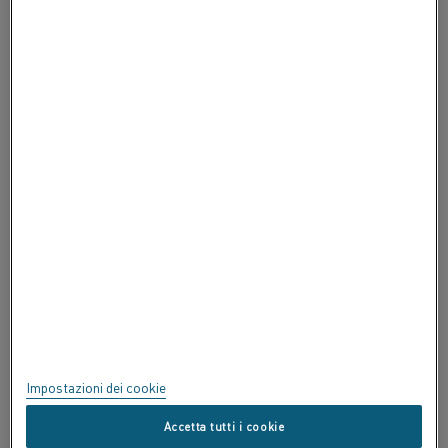
INFORMAZIONI SU ALLEIMA
INFORMAZIONI SU ALLEIMA
CERTIFICATI
SPEAK UP
Privacy
Informazioni su questo sito
Mappa del sito
Impostazioni dei cookie
Marchi commerciali
Accetta tutti i cookie