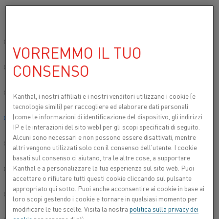
Si prega di selezionare la lingua preferita:
Inizio
Chi siamo
Opportunità di lavoro
Solida ricerca
Sito globale/Inglese
VORREMMO IL TUO
SOLIDA RICERCA
CONSENSO
简体中文/Chinese
La ricerca e lo sviluppo rafforzano continuamente
Kanthal nelle nostre tre aree principali: sistemi di
Deutsch/German
Kanthal, i nostri affiliati e
i nostri venditori utilizzano i cookie (e
riscaldo, materiali di riscaldo e filo sottile medicale.
tecnologie simili) per raccogliere ed elaborare dati personali
Sviluppando l'innovazione miriamo a contribuire a
(come le informazioni di identificazione del dispositivo, gli indirizzi
Italiano/Italian
un mondo più sostenibile.
IP e le interazioni del sito web) per gli scopi specificati di seguito.
Alcuni sono necessari e non possono essere disattivati, mentre
日本語/Japanese
altri vengono utilizzati solo con il consenso dell'utente. I cookie
basati sul consenso ci aiutano, tra le altre cose, a supportare
Kanthal e a personalizzare la tua esperienza sul sito web. Puoi
Português/Portuguese
accettare o rifiutare tutti questi cookie cliccando sul pulsante
appropriato qui sotto. Puoi anche acconsentire ai cookie in base ai
Español/Spanish
loro scopi gestendo i cookie e tornare in qualsiasi momento per
modificare le tue scelte. Visita la nostra
politica sulla privacy dei