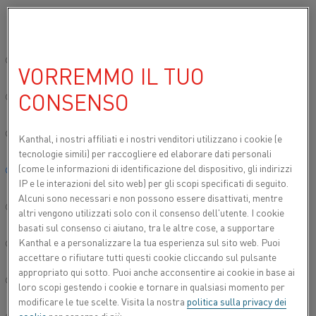
Si prega di selezionare la lingua preferita:
Inizio
Chi siamo
Opportunità di lavoro
Solida ricerca
"Spirito 
Sito globale/Inglese
VORREMMO IL TUO
"SPIRITO INNOVATIVO"
CONSENSO
DIETRO LA SCOPERTA DELLA
简体中文/Chinese
LEGA
Deutsch/German
Kanthal, i nostri affiliati e
i nostri venditori utilizzano i cookie (e
tecnologie simili) per raccogliere ed elaborare dati personali
(come le informazioni di identificazione del dispositivo, gli indirizzi
Italiano/Italian
La guida del team che ora sta lanciando una gamma di
IP e le interazioni del sito web) per gli scopi specificati di seguito.
materiali completamente nuovi e privi di fragilità è uno dei
Alcuni sono necessari e non possono essere disattivati, mentre
日本語/Japanese
momenti salienti dei sette anni di Maria Ivermark presso il
altri vengono utilizzati solo con il consenso dell'utente. I cookie
reparto R&S di Kanthal. "Abbiamo appena deciso il nome!
basati sul consenso ci aiutano, tra le altre cose, a supportare
KANTHAL EF", dice.
Kanthal e a personalizzare la tua esperienza sul sito web. Puoi
Português/Portuguese
accettare o rifiutare tutti questi cookie cliccando sul pulsante
appropriato qui sotto. Puoi anche acconsentire ai cookie in base ai
Dopo il Master a Uppsala, Maria ha condotto il suo
Español/Spanish
loro scopi gestendo i cookie e tornare in qualsiasi momento per
dottorato di ricerca in scienze dei materiali nucleari presso
modificare le tue scelte. Visita la nostra
politica sulla privacy dei
l'Università di Manchester. "Mi è piaciuto molto vivere in