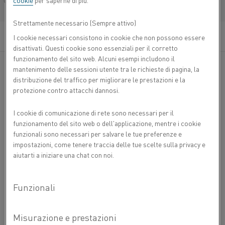
cookie
per saperne di più.
Français/French
una città con un profilo accademico, oltre a essere ricca di
attività sportive e di concerti, come quello dei The Foo
Strettamente necessario (Sempre attivo)
Fighters", dice Maria.
I cookie necessari consistono in cookie che non possono essere
disattivati. Questi cookie sono essenziali per il corretto
Successivamente, ha acquisito ulteriori sei anni di
funzionamento del sito web. Alcuni esempi includono il
esperienza nella professione di R&S prima di passare a
mantenimento delle sessioni utente tra le richieste di pagina, la
Kanthal. Ciò che a Maria piace di Kanthal è che offre un
distribuzione del traffico per migliorare le prestazioni e la
ambiente di R&S con circa 45 colleghi che lavorano a
protezione contro attacchi dannosi.
stretto contatto con i clienti e collabora anche con esperti
del settore su diversi progetti. "L'imprenditorialità fa parte
I cookie di comunicazione di rete sono necessari per il
del DNA di Kanthal ed è incredibilmente eccitante ricevere
funzionamento del sito web o dell'applicazione, mentre i cookie
un feedback immediato sulla tua ricerca", afferma Maria
funzionali sono necessari per salvare le tue preferenze e
che usa a sua volta il termine "spirito innovativo".
impostazioni, come tenere traccia delle tue scelte sulla privacy e
aiutarti a iniziare una chat con noi.