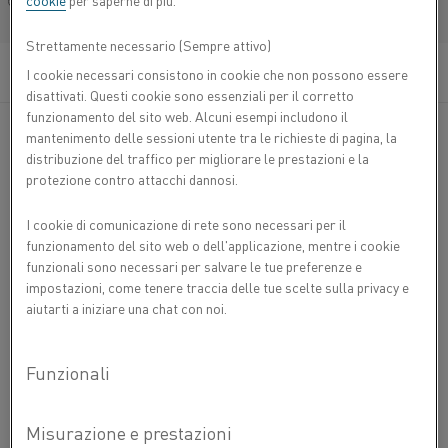
cookie
per saperne di più.
Français/French
Strettamente necessario (Sempre attivo)
I cookie necessari consistono in cookie che non possono essere
disattivati. Questi cookie sono essenziali per il corretto
funzionamento del sito web. Alcuni esempi includono il
Categorie:
Elementi riscaldanti
, Prodotti e servizi
mantenimento delle sessioni utente tra le richieste di pagina, la
, Metallurgia delle polveri
, Prodotti per Forni
distribuzione del traffico per migliorare le prestazioni e la
protezione contro attacchi dannosi.
Tubothal® è un elemento elettrico
I cookie di comunicazione di rete sono necessari per il
ottimale utilizzato in combinazione con
funzionamento del sito web o dell'applicazione, mentre i cookie
funzionali sono necessari per salvare le tue preferenze e
tubi in Kanthal® APM grazie aisuoi grandi
impostazioni, come tenere traccia delle tue scelte sulla privacy e
vantaggi, come – potenza molto elevata –
aiutarti a iniziare una chat con noi.
lunga durata – peso ridotto – facilità di
progettazione per i controlli di potenza e
l'alimentazione disponibili. In
abbinamento con i tubi Kanthal® APM, si
ottiene un "sistema esente da