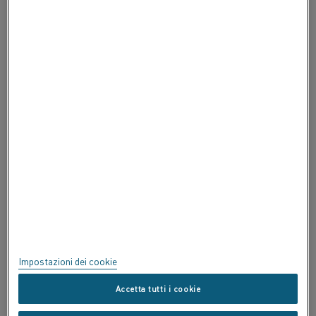
INFORMAZIONI SU ALLEIMA
INFORMAZIONI SU ALLEIMA
CERTIFICATI
SPEAK UP
Privacy
Informazioni su questo sito
Mappa del sito
Impostazioni dei cookie
Marchi commerciali
Accetta tutti i cookie
Copyright © Kanthal AB; (publ) SE-734 27 Hallstahammar, Svezia Tel