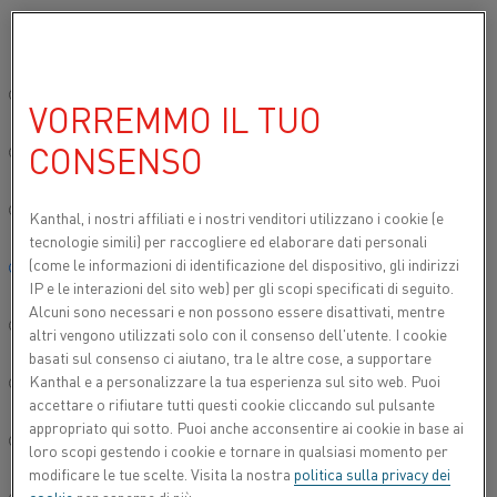
Si prega di selezionare la lingua preferita:
Inizio
Centro delle conoscenze
Conoscenza del materiale da risca
Sito globale/Inglese
VORREMMO IL TUO
TUBOTHAL® – IL
CONSENSO
简体中文/Chinese
SISTEMA
RISCALDANTE PIÙ
Deutsch/German
Kanthal, i nostri affiliati e
i nostri venditori utilizzano i cookie (e
tecnologie simili) per raccogliere ed elaborare dati personali
POTENTE TRA GLI
(come le informazioni di identificazione del dispositivo, gli indirizzi
Italiano/Italian
ELEMENTI METALLICI
IP e le interazioni del sito web) per gli scopi specificati di seguito.
Alcuni sono necessari e non possono essere disattivati, mentre
日本語/Japanese
altri vengono utilizzati solo con il consenso dell'utente. I cookie
basati sul consenso ci aiutano, tra le altre cose, a supportare
Kanthal e a personalizzare la tua esperienza sul sito web. Puoi
Português/Portuguese
accettare o rifiutare tutti questi cookie cliccando sul pulsante
appropriato qui sotto. Puoi anche acconsentire ai cookie in base ai
Español/Spanish
loro scopi gestendo i cookie e tornare in qualsiasi momento per
modificare le tue scelte. Visita la nostra
politica sulla privacy dei