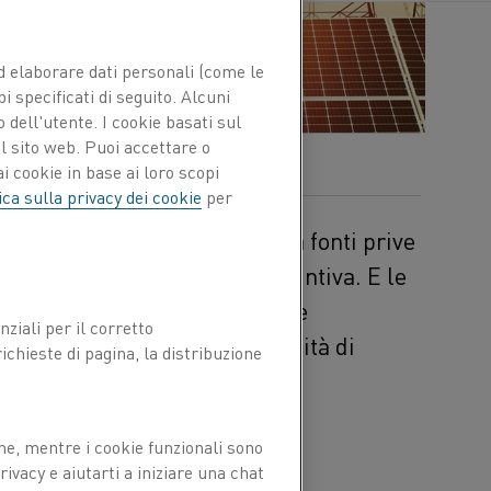
 ed elaborare dati personali (come le
pi specificati di seguito. Alcuni
 dell'utente. I cookie basati sul
l sito web. Puoi accettare o
i cookie in base ai loro scopi
ica sulla privacy dei cookie
per
anni l’elettricità generata da fonti prive
a di elettricità globale aggiuntiva. E le
 non sono gli unici fattori che
ziali per il corretto
 aspettarci che la disponibilità di
chieste di pagina, la distribuzione
ne, mentre i cookie funzionali sono
ivacy e aiutarti a iniziare una chat