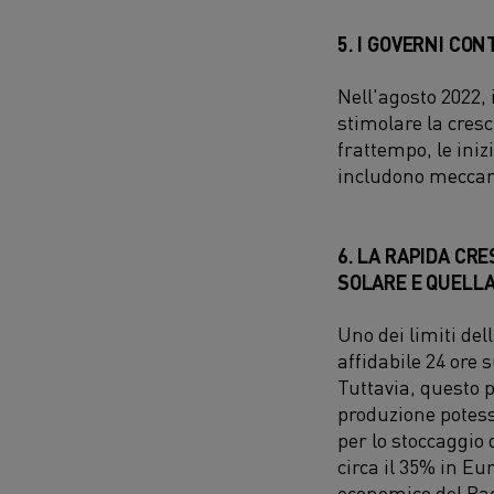
5. I GOVERNI CO
Nell'agosto 2022, 
stimolare la cres
frattempo, le iniz
includono meccani
6. LA RAPIDA CR
SOLARE E QUELLA 
Uno dei limiti del
affidabile 24 ore 
Tuttavia, questo
produzione potess
per lo stoccaggio d
circa il 35% in Eu
economico del Paci