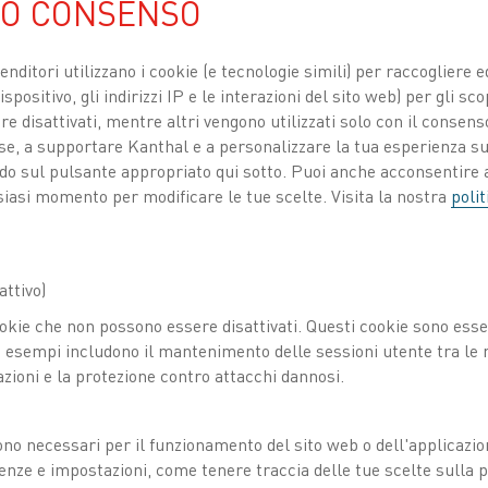
UO CONSENSO
venditori utilizzano i cookie (e tecnologie simili) per raccogliere
spositivo, gli indirizzi IP e le interazioni del sito web) per gli sco
 disattivati, mentre altri vengono utilizzati solo con il consenso
ose, a supportare Kanthal e a personalizzare la tua esperienza su
à
Pubblicato 26 apr 2024
ando sul pulsante appropriato qui sotto. Puoi anche acconsentire a
siasi momento per modificare le tue scelte. Visita la nostra
polit
ia internazionale per l’energia, nei prossimi tre 
 fossili dovrebbe soddisfare il 90% della domand
ttivo)
sulla sostenibilità e sul cambiamento climatico
okie che non possono essere disattivati. Questi cookie sono essen
sta tendenza. Ecco sei ragioni per cui possiamo
esempi includono il mantenimento delle sessioni utente tra le ri
 continui ad aumentare nei prossimi anni.
azioni e la protezione contro attacchi dannosi.
ono necessari per il funzionamento del sito web o dell'applicazio
 COMBUSTIBILI FOSSILI STA AUMENTANDO…
enze e impostazioni, come tenere traccia delle tue scelte sulla pr