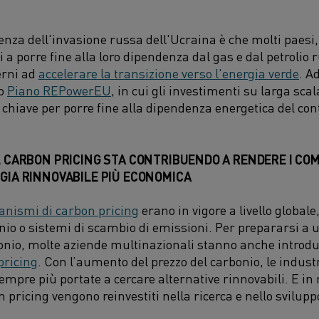
nza dell'invasione russa dell'Ucraina è che molti paesi,
ti a porre fine alla loro dipendenza dal gas e dal petrolio
erni ad
accelerare la transizione verso l'energia verde
. A
uo
Piano REPowerEU
, in cui gli investimenti su larga sca
 chiave per porre fine alla dipendenza energetica del con
EL CARBON PRICING STA CONTRIBUENDO A RENDERE I COMB
RGIA RINNOVABILE PIÙ ECONOMICA
anismi di carbon pricing
erano in vigore a livello global
onio o sistemi di scambio di emissioni. Per prepararsi a
onio, molte aziende multinazionali stanno anche introdu
pricing
. Con l’aumento del prezzo del carbonio, le indus
mpre più portate a cercare alternative rinnovabili. E in m
n pricing vengono reinvestiti nella ricerca e nello svilupp