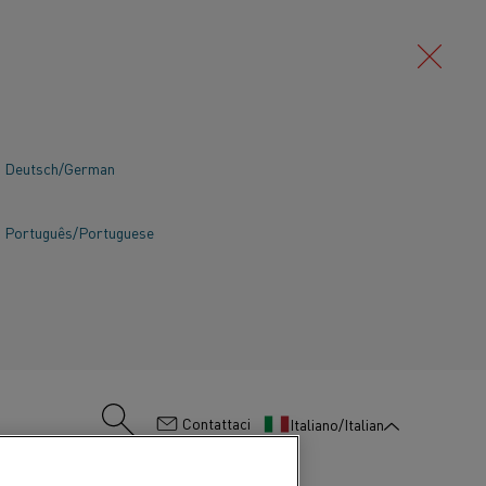
Deutsch/German
Português/Portuguese
:
Contattaci
Italiano/Italian