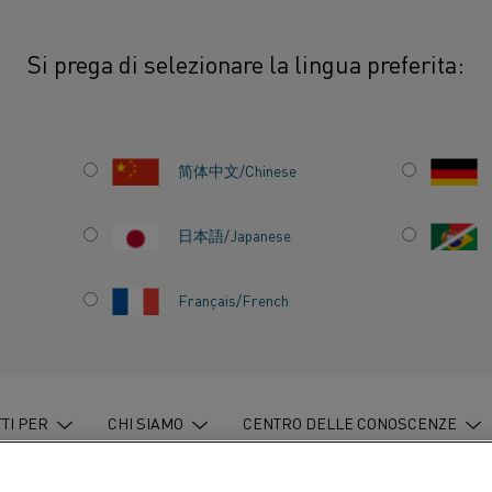
Si prega di selezionare la lingua preferita:
agioni per cui l’elettricità rinnovabile è in crescita
简体中文/Chinese
日本語/Japanese
UI
Français/French
 FONTI
N
TI PER
CHI SIAMO
CENTRO DELLE CONOSCENZE