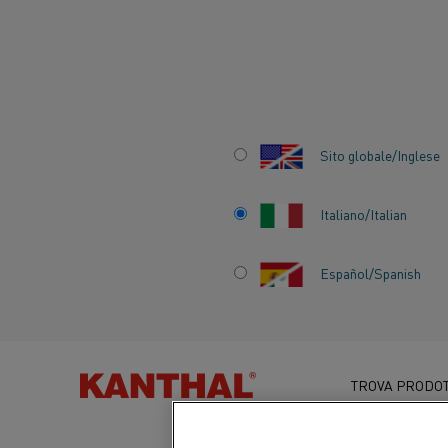
Inizio
Centro delle conoscenze
Applicazioni interessanti
6 r
Sito globale/Inglese
Italiano/Italian
6 RAGIONI PER C
Español/Spanish
L’ELETTRICITÀ DA
RINNOVABILI È I
TROVA PRODOT
CRESCITA