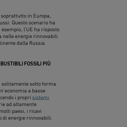
 soprattutto in Europa,
 russi. Questo scenario ha
d esempio, l’UE ha risposto
la nelle energie rinnovabili
tinente dalla Russia.
USTIBILI FOSSILI PIÙ
e, solitamente sotto forma
 un’economia a basse
cendo i propri
sistemi
trie ad altamente
olti paesi, i ricavi
o di energie rinnovabili.