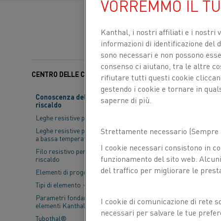
VORREMMO IL T
Kanthal, i nostri affiliati e
i nostri 
informazioni di identificazione del di
sono necessari e non possono essere
consenso ci aiutano, tra le altre c
CENTRO DELLE CONOSCENZE
Categorie:
Sostenibilit
rifiutare tutti questi cookie clicc
gestendo i cookie e tornare in qual
Conoscenza del materiale da
saperne di più.
riscaldo
Secondo l’Agenz
Leghe resistive per riscaldo
di combustibili
Leghe resistive per applicazioni
Strettamente necessario (Sempre a
preoccupazioni 
a bassa temperatura
I cookie necessari consistono in co
Filo resistivo per trefoli di
promuovono que
funzionamento del sito web. Alcuni 
riscaldo
energia pulita
del traffico per migliorare le prest
Elementi di progettazione
Tipi di elemento
Parametri fondamentali per gli
I cookie di comunicazione di rete s
elementi Kanthal®
1. IL COSTO DEI
necessari per salvare le tue prefer
Tubothal®