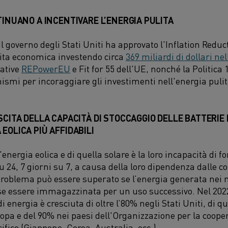
NTINUANO A INCENTIVARE L’ENERGIA PULITA
il governo degli Stati Uniti ha approvato l'Inflation Reduc
cita economica investendo circa
369 miliardi di dollari ne
iative
REPowerEU
e Fit for 55 dell'UE, nonché la Politica 
smi per incoraggiare gli investimenti nell'energia pulit
ESCITA DELLA CAPACITÀ DI STOCCAGGIO DELLE BATTERIE
EOLICA PIÙ AFFIDABILI
l'energia eolica e di quella solare è la loro incapacità di 
su 24, 7 giorni su 7, a causa della loro dipendenza dalle 
 problema può essere superato se l’energia generata ne
e essere immagazzinata per un uso successivo. Nel 2022, 
i energia è cresciuta di oltre l’80% negli Stati Uniti, di q
ropa e del 90% nei paesi dell'Organizzazione per la coope
fico (Giappone, Corea, Australia, ecc.).