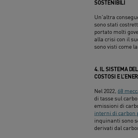
SOSTENIBILI
Un'altra consegue
sono stati costret
portato molti gov
alla crisi con il s
sono visti come la
4. IL SISTEMA D
COSTOSI E L’ENE
Nel 2022,
68 mecc
di tasse sul carb
emissioni di carb
interni di carbon 
inquinanti sono se
derivati dal carbo