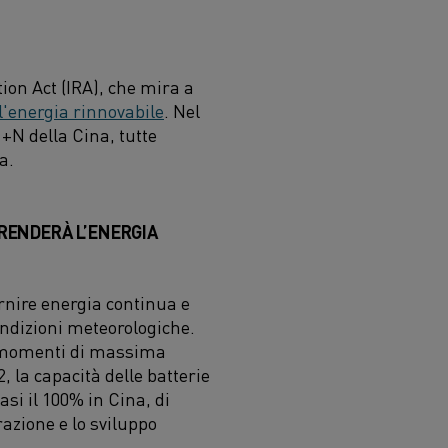
tion Act (IRA), che mira a
ll'energia rinnovabile
. Nel
1+N della Cina, tutte
a.
 RENDERÀ L’ENERGIA
fornire energia continua e
condizioni meteorologiche.
i momenti di massima
la capacità delle batterie
uasi il 100% in Cina, di
razione e lo sviluppo