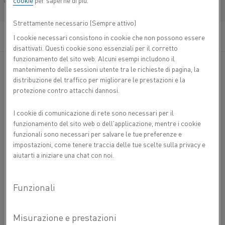
cookie
per saperne di più.
Français/French
Strettamente necessario (Sempre attivo)
I cookie necessari consistono in cookie che non possono essere
disattivati. Questi cookie sono essenziali per il corretto
funzionamento del sito web. Alcuni esempi includono il
mantenimento delle sessioni utente tra le richieste di pagina, la
distribuzione del traffico per migliorare le prestazioni e la
protezione contro attacchi dannosi.
Categorie:
Acciaio
I cookie di comunicazione di rete sono necessari per il
Pubblicato 5 ago 2024
funzionamento del sito web o dell'applicazione, mentre i cookie
funzionali sono necessari per salvare le tue preferenze e
impostazioni, come tenere traccia delle tue scelte sulla privacy e
aiutarti a iniziare una chat con noi.
L'elettrificazione dei processi di
produzione dell'acciaio ha il potere di
rivoluzionare la salute e la sicurezza
dei
lavoratori. Dai vantaggi nella riduzione del
rischio di esplosioni e incendi, al