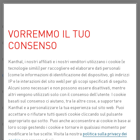
Si prega di selezionare la lingua preferita:
Inizio
Centro delle conoscenze
Applicazioni interessanti
Il pioni
Sito globale/Inglese
VORREMMO IL TUO
IL PIONIERE
CONSENSO
简体中文/Chinese
DELL'ELETTRICITÀ
NELL'INDUSTRIA
Deutsch/German
Kanthal, i nostri affiliati e
i nostri venditori utilizzano i cookie (e
tecnologie simili) per raccogliere ed elaborare dati personali
SIDERURGICA È
(come le informazioni di identificazione del dispositivo, gli indirizzi
Italiano/Italian
STATO ACCOLTO CON
IP e le interazioni del sito web) per gli scopi specificati di seguito.
Alcuni sono necessari e non possono essere disattivati, mentre
SCETTICISMO
日本語/Japanese
altri vengono utilizzati solo con il consenso dell'utente. I cookie
basati sul consenso ci aiutano, tra le altre cose, a supportare
Kanthal e a personalizzare la tua esperienza sul sito web. Puoi
Português/Portuguese
accettare o rifiutare tutti questi cookie cliccando sul pulsante
appropriato qui sotto. Puoi anche acconsentire ai cookie in base ai
Español/Spanish
loro scopi gestendo i cookie e tornare in qualsiasi momento per
modificare le tue scelte. Visita la nostra
politica sulla privacy dei