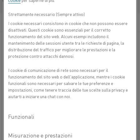
cookie
per saperne di più.
Français/French
Categorie:
Sostenibilità
, Batteria
Strettamente necessario (Sempre attivo)
I cookie necessari consistono in cookie che non possono essere
Pubblicato 13 set 2022
disattivati. Questi cookie sono essenziali per il corretto
funzionamento del sito web. Alcuni esempi includono il
mantenimento delle sessioni utente tra le richieste di pagina, la
distribuzione del traffico per migliorare le prestazioni e la
Come afferma il proverbio, la fortuna
protezione contro attacchi dannosi.
aiuta gli audaci. Chi si assume dei rischi
ha maggiore probabilità di avere successo
I cookie di comunicazione di rete sono necessari per il
rispetto alle persone caute. Tuttavia,
funzionamento del sito web o dell'applicazione, mentre i cookie
funzionali sono necessari per salvare le tue preferenze e
quando si tratta di investire in nuove
impostazioni, come tenere traccia delle tue scelte sulla privacy e
tecnologie, questa massima è ancora
aiutarti a iniziare una chat con noi.
vera? Sebbene non sia possibile dare una
risposta, i leader aziendali concordano sul
fatto che la ricerca di nuove opportunità è
fondamentale per il successo.