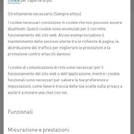
cookie
per saperne di più.
Français/French
Strettamente necessario (Sempre attivo)
I cookie necessari consistono in cookie che non possono essere
disattivati. Questi cookie sono essenziali per il corretto
funzionamento del sito web. Alcuni esempi includono il
Categorie:
Sostenibilità
mantenimento delle sessioni utente tra le richieste di pagina, la
Pubblicato 26 apr 2024
distribuzione del traffico per migliorare le prestazioni e la
protezione contro attacchi dannosi.
I cookie di comunicazione di rete sono necessari per il
La sostenibilità, nel mondo di oggi, è
funzionamento del sito web o dell'applicazione, mentre i cookie
diventata una necessità urgente e
non è
funzionali sono necessari per salvare le tue preferenze e
impostazioni, come tenere traccia delle tue scelte sulla privacy e
più
una questione di scelta. Nicolai Schaaf,
aiutarti a iniziare una chat con noi.
che ha recentemente assunto la carica di
Sustainability Manager in
Kanthal
, ricopre
un ruolo cruciale nell'ecosistema
aziendale.