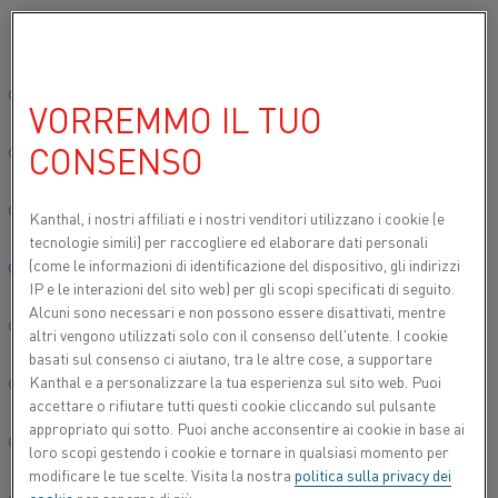
Si prega di selezionare la lingua preferita:
Inizio
Centro delle conoscenze
Applicazioni interessanti
Nicolai 
Sito globale/Inglese
VORREMMO IL TUO
NICOLAI SCHAAF:
CONSENSO
简体中文/Chinese
INCONTRO CON CHI E'
ALLA GUIDA DELLA
Deutsch/German
Kanthal, i nostri affiliati e
i nostri venditori utilizzano i cookie (e
tecnologie simili) per raccogliere ed elaborare dati personali
SOSTENIBILITÀ
(come le informazioni di identificazione del dispositivo, gli indirizzi
Italiano/Italian
KANTHAL
IP e le interazioni del sito web) per gli scopi specificati di seguito.
Alcuni sono necessari e non possono essere disattivati, mentre
日本語/Japanese
altri vengono utilizzati solo con il consenso dell'utente. I cookie
basati sul consenso ci aiutano, tra le altre cose, a supportare
Kanthal e a personalizzare la tua esperienza sul sito web. Puoi
Português/Portuguese
accettare o rifiutare tutti questi cookie cliccando sul pulsante
appropriato qui sotto. Puoi anche acconsentire ai cookie in base ai
Español/Spanish
loro scopi gestendo i cookie e tornare in qualsiasi momento per
modificare le tue scelte. Visita la nostra
politica sulla privacy dei