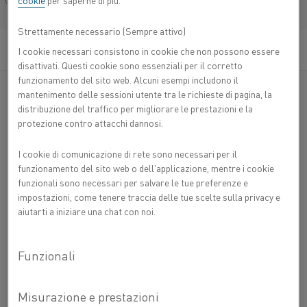
cookie
per saperne di più.
Français/French
potrebbe avere un impatto positivo
sull'impatto ambientale
del settore
Strettamente necessario (Sempre attivo)
siderurgico?
Abbiamo parlato con i
I cookie necessari consistono in cookie che non possono essere
disattivati. Questi cookie sono essenziali per il corretto
visitatori degli eventi Green Steel World e
funzionamento del sito web. Alcuni esempi includono il
Thermprocess
nel 2023 per conoscere il
mantenimento delle sessioni utente tra le richieste di pagina, la
loro punto di vista sull'elettrificazione dei
distribuzione del traffico per migliorare le prestazioni e la
protezione contro attacchi dannosi.
processi di riscaldo.
I cookie di comunicazione di rete sono necessari per il
funzionamento del sito web o dell'applicazione, mentre i cookie
DENNIS BIRD, RIEDHAMMER GMBH
funzionali sono necessari per salvare le tue preferenze e
impostazioni, come tenere traccia delle tue scelte sulla privacy e
aiutarti a iniziare una chat con noi.