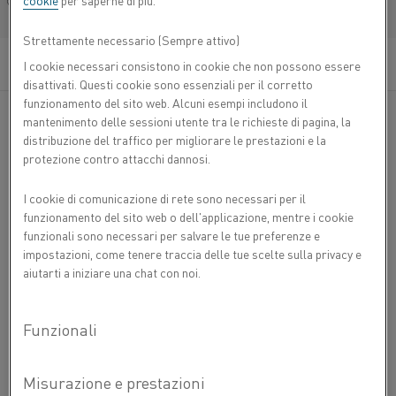
cookie
per saperne di più.
Français/French
Strettamente necessario (Sempre attivo)
I cookie necessari consistono in cookie che non possono essere
disattivati. Questi cookie sono essenziali per il corretto
funzionamento del sito web. Alcuni esempi includono il
mantenimento delle sessioni utente tra le richieste di pagina, la
distribuzione del traffico per migliorare le prestazioni e la
protezione contro attacchi dannosi.
I cookie di comunicazione di rete sono necessari per il
funzionamento del sito web o dell'applicazione, mentre i cookie
funzionali sono necessari per salvare le tue preferenze e
Categorie:
Acciaio
impostazioni, come tenere traccia delle tue scelte sulla privacy e
Pubblicato 11 mar 2024
aiutarti a iniziare una chat con noi.
Unendo le forze per uno scopo comune, i
due marchi hanno inaugurato una nuova
era per le soluzioni di riscaldo industriale.