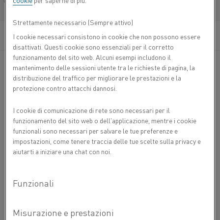
cookie
per saperne di più.
Français/French
Strettamente necessario (Sempre attivo)
I cookie necessari consistono in cookie che non possono essere
disattivati. Questi cookie sono essenziali per il corretto
funzionamento del sito web. Alcuni esempi includono il
mantenimento delle sessioni utente tra le richieste di pagina, la
Categorie:
Elettrificazione
distribuzione del traffico per migliorare le prestazioni e la
protezione contro attacchi dannosi.
Pubblicato 8 mag 2024
I cookie di comunicazione di rete sono necessari per il
funzionamento del sito web o dell'applicazione, mentre i cookie
funzionali sono necessari per salvare le tue preferenze e
Nel
perseguimento
di
industrie
sostenibili
,
impostazioni, come tenere traccia delle tue scelte sulla privacy e
l'elettrificazione
dei
processi
di riscaldo
si
aiutarti a iniziare una chat con noi.
presenta
come una
soluzione
fondamentale.
Questo
è stato
il
punto
focale
della
discussione
durante
una
sessione
dedicata
a "
Riscaldatori elettrici
"
alla recente Riunione primaverile e