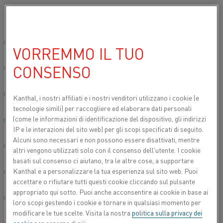
Si prega di selezionare la lingua preferita:
Inizio
Centro delle conoscenze
Applicazioni interessanti
Trovare 
Sito globale/Inglese
VORREMMO IL TUO
TROVARE LA
CONSENSO
简体中文/Chinese
SOLUZIONE: SFATARE
I FALSI MITI SUL
Deutsch/German
Kanthal, i nostri affiliati e
i nostri venditori utilizzano i cookie (e
tecnologie simili) per raccogliere ed elaborare dati personali
RISCALDO
(come le informazioni di identificazione del dispositivo, gli indirizzi
Italiano/Italian
INDUSTRIALE
IP e le interazioni del sito web) per gli scopi specificati di seguito.
Alcuni sono necessari e non possono essere disattivati, mentre
ELETTRICO
日本語/Japanese
altri vengono utilizzati solo con il consenso dell'utente. I cookie
basati sul consenso ci aiutano, tra le altre cose, a supportare
Kanthal e a personalizzare la tua esperienza sul sito web. Puoi
Português/Portuguese
accettare o rifiutare tutti questi cookie cliccando sul pulsante
appropriato qui sotto. Puoi anche acconsentire ai cookie in base ai
Español/Spanish
loro scopi gestendo i cookie e tornare in qualsiasi momento per
modificare le tue scelte. Visita la nostra
politica sulla privacy dei