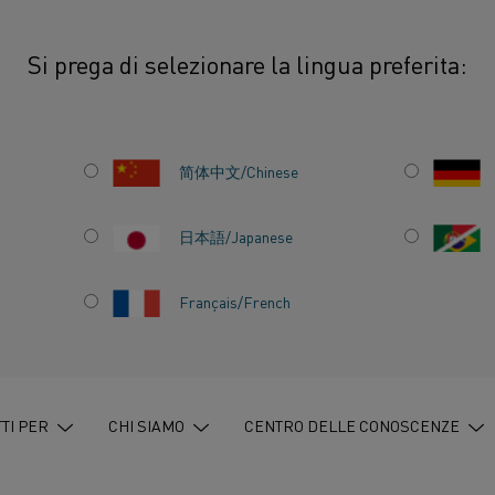
Si prega di selezionare la lingua preferita:
 strumento potente
简体中文/Chinese
日本語/Japanese
Français/French
O
TI PER
CHI SIAMO
CENTRO DELLE CONOSCENZE