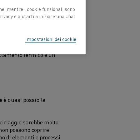
 al trattamento della
ne, mentre i cookie funzionali sono
ivacy e aiutarti a iniziare una chat
nifica che hanno diverse
erma
Markus Schneider,
Impostazioni dei cookie
tals in Germania. "Di
magnetiche o meccaniche
-
rattamento termico è un
he è
quasi
possibile
iciclaggio sarebbe molto
 non possono coprire
no di elementi e processi