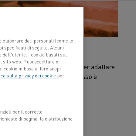
 ed elaborare dati personali (come le
pi specificati di seguito. Alcuni
 dell'utente. I cookie basati sul
l sito web. Puoi accettare o
e nella produzione additiva per adattare
i cookie in base ai loro scopi
ifici. La
strada
verso il successo è
ica sulla privacy dei cookie
per
ico.
rre
strutture metalliche
ali. M
a senza la fase di
ziali per il corretto
chic, tropp
o
fragili o porosi
chieste di pagina, la distribuzione