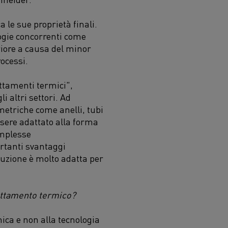
 le sue proprietà finali.
ogie concorrenti come
riore
a causa del minor
rocessi
.
ttamenti termici",
 altri settori. Ad
metriche come anelli, tubi
sere adattato alla forma
omplesse
rtanti svantaggi
uzione è molto adatta per
attamento termico?
ica e non alla tecnologia