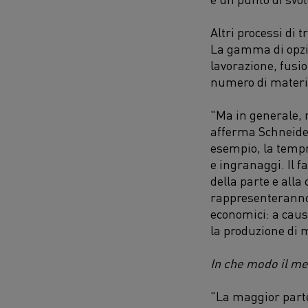
Altri processi di 
La gamma di opzi
lavorazione, fusi
numero di material
"Ma in generale, 
afferma Schneide
esempio, la tempr
e ingranaggi. Il f
della parte e all
rappresenteranno
economici: a caus
la produzione di 
In che modo il
met
"La maggior parte