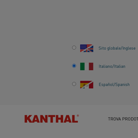
Inizio
Centro delle conoscenze
Applicazioni interessanti
Uno
Sito globale/Inglese
Italiano/Italian
Español/Spanish
UNO STRUMENT
POTENTE
TROVA PRODOT