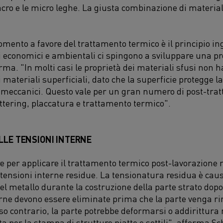
acro e le micro leghe. La giusta combinazione di material
gomento a favore del trattamento termico è il principio in
i
economici e ambientali ci spingono a sviluppare
una pr
erma
.
"
In molti casi le proprietà dei materiali sfusi
non
h
i materiali superficiali
,
dato che la superficie
protegge
l
 meccanici. Questo vale per un gran numero di post-tra
ttering, placcatura e trattamento termico".
LLE TENSIONI INTERNE
e per applicare il trattamento termico post-lavorazione
 tensioni interne residue. La tensionatura residua è caus
l metallo durante la costruzione della parte strato
dopo
terne devono essere eliminate prima che la parte venga ri
so contrario
,
la parte potrebbe deformarsi o addirittura
ta per la stampa di strutture piatte e sottili
"
,
afferma Sc