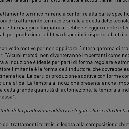
trattamento termico mirano a conferire alla parte specifica
oni di trattamento termico
è
simile a quella
delle tecnol
one, stampaggio o forgiatura,
sebbene
leggermente
infe
i per produzione additiva disponibili rispetto ad altri
p
non vedo motivo per non applicare l'intera gamma di tra
r
. "Alcuni metodi non diventeranno importanti come negli
a a induzione è ideale per parti di forma regolare e sim
attore limitante è la forma dell'induttore
,
che dovrebbe es
a cinematica. Le parti di produzione additiva con forme c
 una sfida. La tempra a induzione presenta anche impo
a della grande quantità di automazione, la tempra a ind
massa".
odo della produzione additiva
è legato alla
scelta del tr
 dei trattamenti termici
è
legata alla composizione chim