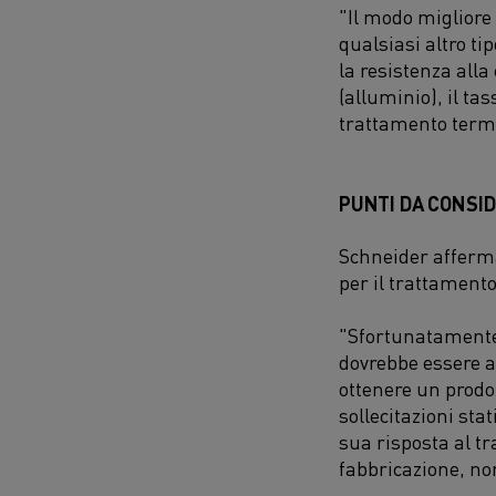
"Il modo migliore 
qualsiasi altro ti
la resistenza alla
(alluminio), il ta
trattamento termi
PUNTI DA CONSI
Schneider afferm
per il trattament
"Sfortunatamente,
dovrebbe essere ap
ottenere un prodot
sollecitazioni stat
sua risposta al tr
fabbricazione, no