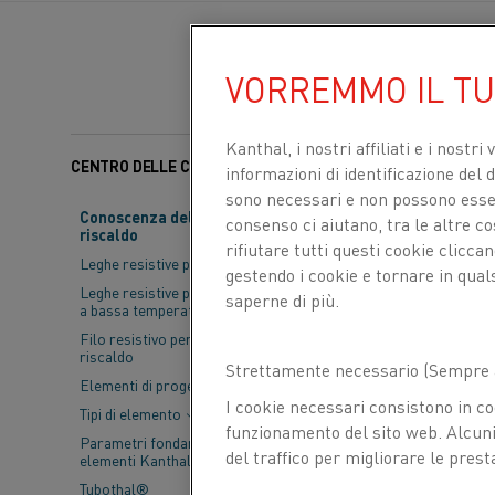
VORREMMO IL T
Kanthal, i nostri affiliati e
i nostri 
CENTRO DELLE CONOSCENZE
Categorie:
Trattamento
informazioni di identificazione del di
sono necessari e non possono essere
Conoscenza del materiale da
consenso ci aiutano, tra le altre c
riscaldo
Il trattamento 
rifiutare tutti questi cookie clicc
Leghe resistive per riscaldo
il materiale d
gestendo i cookie e tornare in qual
Leghe resistive per applicazioni
saperne di più.
trovare la gius
a bassa temperatura
Filo resistivo per trefoli di
riscaldo
La produzione ad
Strettamente necessario (Sempre a
Elementi di progettazione
complesse che non
I cookie necessari consistono in co
Tipi di elemento
post-lavorazione
,
funzionamento del sito web. Alcuni 
Parametri fondamentali per gli
per applicazioni r
del traffico per migliorare le prest
elementi Kanthal®
Tubothal®