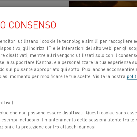
UO CONSENSO
venditori utilizzano i cookie (e tecnologie simili) per raccogliere
 termico
Pubblicato 22 ott 2020
spositivo, gli indirizzi IP e le interazioni del sito web) per gli sco
 disattivati, mentre altri vengono utilizzati solo con il consenso
ose, a supportare Kanthal e a personalizzare la tua esperienza su
termico è una fase di post
-
lavorazione essenzial
ando sul pulsante appropriato qui sotto. Puoi anche acconsentire a
i quanto
prodotto
alle esigenze e ai requisiti spec
siasi momento per modificare le tue scelte. Visita la nostra
polit
ta combinazione di materiali e trattamento term
ditiva
(Additive manufacturing, AM)
c
i
consente di produ
ttivo)
 sarebbero state possibili attraverso metodi convenzion
okie che non possono essere disattivati. Questi cookie sono essen
le
parti prodotte
non
sarebbero altro che pezzi di design 
esempi includono il mantenimento delle sessioni utente tra le ri
eali.
azioni e la protezione contro attacchi dannosi.