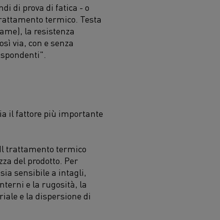
di di prova di fatica
-
o
trattamento termico. Testa
(rame), la resistenza
osì via
, con e senza
ispondenti".
a il fattore più importante
Il trattamento termico
zza del prodotto. Per
ia sensibile a intagli,
interni e la rugosità, la
iale e la dispersione di