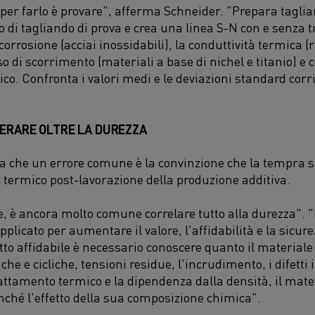
per farlo è provare", afferma Schneider. "Prepara taglian
po di tagliando di prova
e
crea
un
a
linea S
-N con e senza 
 corrosione (acciai inossidabili), la conduttività termica 
sso di scorrimento (materiali a base di nichel e titanio)
e c
co. Confronta i valori medi e le deviazioni standard corr
DERARE OLTRE LA DUREZZA
a che un errore comune
è la
convinzion
e
che la tempra si
o termico post-lavorazione della produzione additiva.
 è ancora molto comune correlare tutto alla durezza". "
plicato per aumentare il valore, l'affidabilità e la sicure
to affidabile è necessario conoscere quanto il materiale s
iche e cicliche, tensioni residue, l'incrudimento, i difetti 
attamento termico e la dipendenza dalla densità, il mater
nché l'effetto della sua composizione chimica".