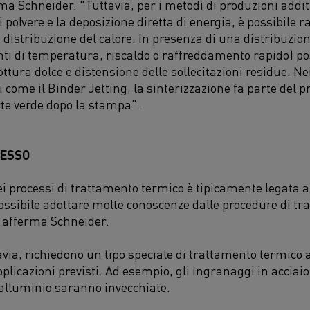
ma Schneider. "Tuttavia, per i metodi di produzioni addit
i polvere e la
d
eposizione
d
iretta di
e
nergia
, è possibile 
e distribuzione del calore. In presenza di una distribuzion
ti di temperatura, riscaldo o raffreddamento rapido) p
ottura dolce e distensione delle sollecitazioni residue. N
si
come il
B
inder
J
etting
, la sinterizzazione fa parte del 
rte verde
d
opo la stampa".
CESSO
dei processi di trattamento termico è tipicamente legata
possibile adottare molte conoscenze dalle procedure di tr
, afferma Schneider.
avia, richiedono un tipo speciale di trattamento termico a
applicazioni previsti. Ad esempio, gli ingranaggi in accia
n alluminio saranno invecchiate.