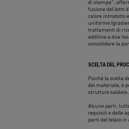
di stampa", affer
f
usione
d
el
l
etto d
calore introdotto 
uniforme (gradien
trattamenti di ric
additiva a due fa
consolidare la pa
SCELTA DEL PRO
Poiché la scelta 
del materiale, è 
strutture saldate
Alcune parti, tutt
requisiti e delle 
parti del telaio i