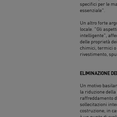
specifici per le m
essenziale".
U
n altro forte ar
locale
.
"Gli aspett
intelligente
", aff
delle proprietà de
chimici, termici
o
rivestimento, spu
ELIMINAZIONE DE
Un motivo basilar
la riduzione della
raffreddamento de
sollecitazioni in
costruzione
; i
n ca
è un punto di svol