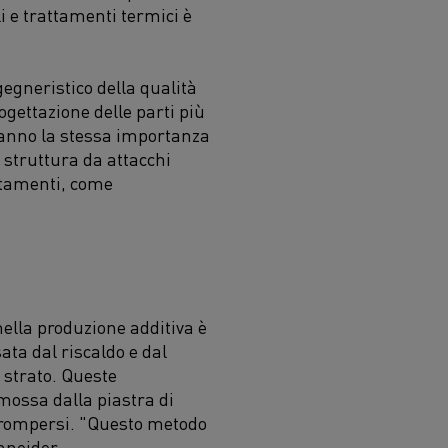
i e trattamenti termici è
gegneristico della qualità
ogettazione delle parti più
anno la stessa importanza
a struttura
da
attacchi
ttamenti,
come
nella produzione additiva
è
ata dal riscaldo e dal
strato. Queste
mossa dalla piastra di
 rompersi
.
"Qu
esto
metodo
hneider.