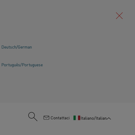
Deutsch/German
Português/Portuguese
:
Contattaci
Italiano/Italian