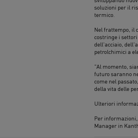
soluzioni per il r
termico.
Nel frattempo, il
costringe i settor
dell'acciaio, dell
petrolchimici a el
"Al momento, siam
futuro saranno ne
come nel passato,
della vita delle p
Ulteriori informaz
Per informazioni
Manager in Kantha