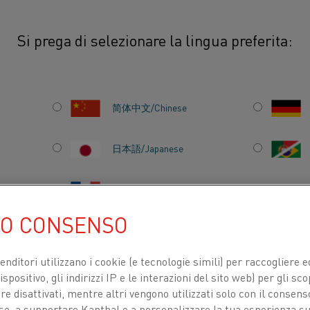
Si prega di selezionare la lingua preferita:
do in cui la tecnologia di riscaldo elettrico ha plasmato la vita moderna
简体中文/Chinese
A IL
日本語/Japanese
Français/French
RISCALDO
UO CONSENSO
LASMATO
venditori utilizzano i cookie (e tecnologie simili) per raccogliere
A
TI PER
CHI SIAMO
CENTRO DELLE CONOSCENZE
spositivo, gli indirizzi IP e le interazioni del sito web) per gli sco
 disattivati, mentre altri vengono utilizzati solo con il consenso
ose, a supportare Kanthal e a personalizzare la tua esperienza su