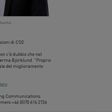
Kanthal.
ssioni di CO
2
.
on c'è dubbio che nel
fferma Björklund. "Proprio
rale del miglioramento
tory
eting Communications
umero +46 (0)70 616 2726