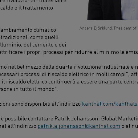
iscaldo e il trattamento
Anders Björklund, President of 
 cambiamento climatico
i tradizionali come quelli
'alluminio, del cemento e dei
ettrificare i propri processi per ridurre al minimo le emi
o nel bel mezzo della quarta rivoluzione industriale e n
cessari processi di riscaldo elettrico in molti campi", a
 il riscaldo elettrico continuerà a essere una parte cent
ersone in tutto il mondo".
ioni sono disponibili all'indirizzo
kanthal.com/kanthals
, è possibile contattare Patrik Johansson, Global Mark
l all'indirizzo
patrik.a.johansson@kanthal.com
o al n