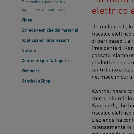
Dimensioni e proprietà
elettrico 
Appendix/explanations
Video
"In molti modi, lo
Schede tecniche dei materiali
riscaldo elettric
di pari passo", a
Applicazioni interessanti
Presidente di Kan
Notizie
passato, siamo org
Contenuti per Categoria
prodotti e le nost
contribuito a plas
Webinars
nel modo in cui l
Kanthal eShop
Kanthal nasce con
cromo-alluminio 
Kanthal
®
, che ha
riscaldo elettrico 
L'azienda ha cont
intensamente in 
sviluppando nuovi