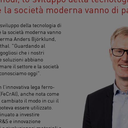
e la società moderna vanno di p
 sviluppo della tecnologia di
o e la società moderna vanno
fferma Anders Björklund,
thal. "Guardando al
ogliosi che i nostri
re soluzioni abbiano
mare il settore e la società
i conosciamo oggi".
 l'innovativa lega ferro-
(FeCrAl), anche nota come
 cambiato il modo in cui il
poteva essere utilizzato.
inuato a investire
R&S e innovazione
 e rivoluzionari materiali e