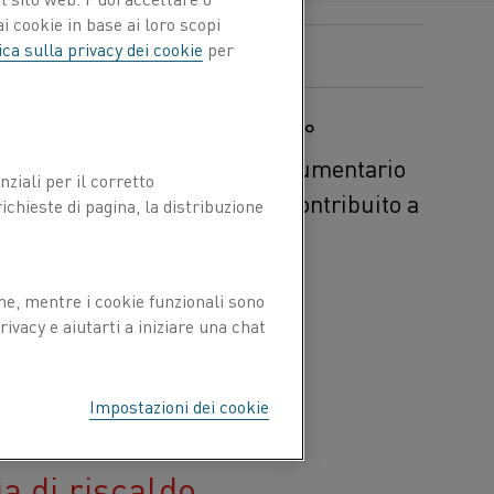
i cookie in base ai loro scopi
ica sulla privacy dei cookie
per
trico? Per celebrare il suo 90°
anthal ha prodotto un breve documentario
ziali per il corretto
 soluzioni di riscaldo hanno contribuito a
chieste di pagina, la distribuzione
, dipende dai materiali
ne, mentre i cookie funzionali sono
caldo industriale, hanno
ivacy e aiutarti a iniziare una chat
ri e batterie agli ioni di
ustriale di questi
lto di quello che diamo
Impostazioni dei cookie
a di riscaldo