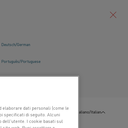
Deutsch/German
Português/Portuguese
 ed elaborare dati personali (come le
:
Contattaci
Italiano/Italian
pi specificati di seguito. Alcuni
 dell'utente. I cookie basati sul
l sito web. Puoi accettare o