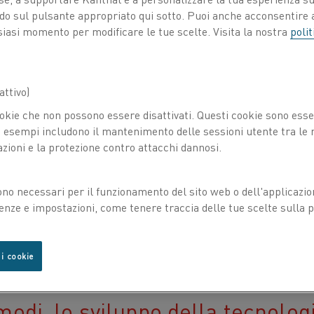
ando sul pulsante appropriato qui sotto. Puoi anche acconsentire a
siasi momento per modificare le tue scelte. Visita la nostra
polit
ione
Pubblicato 31 ago 2021
 mondo oggi senza la tecnologia di riscaldo elet
ttivo)
l fornitore svedese di tecnologia di riscaldo K
okie che non possono essere disattivati. Questi cookie sono essen
ce come i materiali elettricamente resistiv
i
e le
esempi includono il mantenimento delle sessioni utente tra le ri
azioni e la protezione contro attacchi dannosi.
cietà moderna.
degli elettrodomestici, come stufe elettriche e tostapane
ono necessari per il funzionamento del sito web o dell'applicazio
stessi materiali, sotto forma di soluzioni avanzate di ris
enze e impostazioni, come tenere traccia delle tue scelte sulla pr
izzazione di prodotti come celle fotovoltaiche, semicondutto
ocumentario di sei minuti viene ripercorso lo sviluppo ind
re dal 1931, anno di fondazione di Kanthal. Mostra che mo
 i cookie
che fare con la tecnologia di riscaldo elettrico.
modi, lo sviluppo della tecnologi