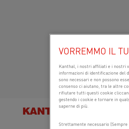
Inizio
Prodotti
Datasheets
Schede tecniche dei materiali
Sito globale/Inglese
VORREMMO IL T
C10100 OFE E C102
OF
Italiano/Italian
Kanthal, i nostri affiliati e
i nostri 
informazioni di identificazione del di
Español/Spanish
sono necessari e non possono essere
filo conduttivo
consenso ci aiutano, tra le altre c
rifiutare tutti questi cookie clicc
gestendo i cookie e tornare in qual
saperne di più.
Scheda tecnica aggiornata
2021-09-30 11:11
TROVA PRODOT
(sostituisce tutte le edizioni precedenti)
Strettamente necessario (Sempre a