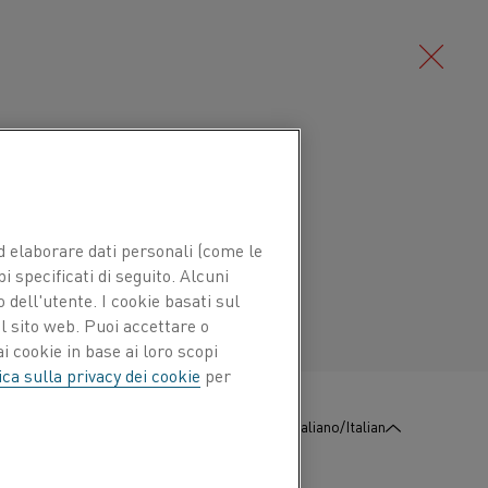
Deutsch/German
iche, termiche e di conduttività
te brasare, saldato e placcare per
Português/Portuguese
 ed elaborare dati personali (come le
osione.
pi specificati di seguito. Alcuni
 dell'utente. I cookie basati sul
ato quando la conduttività elettrica è di
l sito web. Puoi accettare o
one è fondamentale per mantenere una
i cookie in base ai loro scopi
e sulla lunghezza del filo.
ica sulla privacy dei cookie
per
en free (OF), Oxygen free electronic (OFE) e
:
Contattaci
Italiano/Italian
(ETP)
, sia in forma di nastro e piattina.