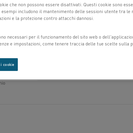
okie che non possono essere disattivati. Questi cookie sono essen
COMPOSIZIONE CHIMICA
esempi includono il mantenimento delle sessioni utente tra le ri
azioni e la protezione contro attacchi dannosi.
PROPRIETÀ FISICHE
C10100 OFE
ono necessari per il funzionamento del sito web o dell'applicazio
3
Elettronica senza ossigeno
Densità g/cm3
enze e impostazioni, come tenere traccia delle tue scelte sulla pr
ni sono
PROPRIETÀ MECCANICHE
2
Resistività elettrica a 20°C Ω mm
/m
C10200 OF
icazione
Senza ossigeno
ono le
Coefficiente di temperatura della resis
 i cookie
ò
STANDARD
uesta
Conducibilità a 20 °C
MPa
Specifiche
ASTM B170, 1, 2, 3, 
hio
Duro
455
Ricotto
220
Temperatura °C
Espan
20-500
17,0