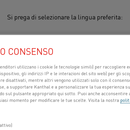
Si prega di selezionare la lingua preferita:
C10100 OFE e C10200 OF
简体中文/Chinese
UO CONSENSO
00
Il rame ha eccellenti proprietà fis
elettrica . Il rame si può facilmen
日本語/Japanese
venditori utilizzano i cookie (e tecnologie simili) per raccogliere
migliorare la resistenza alla corr
spositivo, gli indirizzi IP e le interazioni del sito web) per gli sco
Français/French
 disattivati, mentre altri vengono utilizzati solo con il consenso
Il rame puro placcato in oro viene utilizz
ose, a supportare Kanthal e a personalizzare la tua esperienza su
estrema importanza e la sua applicazi
ando sul pulsante appropriato qui sotto. Puoi anche acconsentire a
resistenza stabile e con variazioni minim
siasi momento per modificare le tue scelte. Visita la nostra
polit
TI PER
CHI SIAMO
CENTRO DELLE CONOSCENZE
Il rame è disponibile in tre gradi di Oxyg
anche in grado
Electrolytic Tough Pitch 
ttivo)