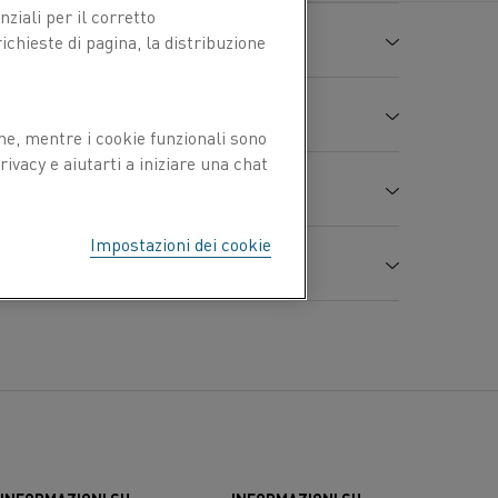
ziali per il corretto
chieste di pagina, la distribuzione
Cu %
Ag %
99,99
-
ne, mentre i cookie funzionali sono
8,94
ivacy e aiutarti a iniziare una chat
0,017
99,99
min
Resistenza alla trazione
-1
tenza K
+0,00397
Impostazioni dei cookie
R
m
Ricotto 101% IACS min
ksi
F-68, 272-grado 1 e 2
66
32
-6
sione termica 10
/K