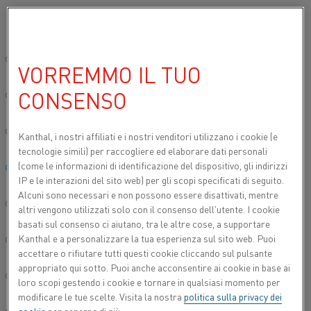
Si prega di selezionare la lingua preferita:
Inizio
Prodotti
Datasheets
Schede tecniche dei materiali
C110
Sito globale/Inglese
VORREMMO IL TUO
C11000 ETP
CONSENSO
简体中文/Chinese
filo conduttivo
Deutsch/German
Kanthal, i nostri affiliati e
i nostri venditori utilizzano i cookie (e
tecnologie simili) per raccogliere ed elaborare dati personali
Scheda tecnica aggiornata
2021-09-30 11:11
(sostituisce
(come le informazioni di identificazione del dispositivo, gli indirizzi
Italiano/Italian
tutte le edizioni precedenti)
IP e le interazioni del sito web) per gli scopi specificati di seguito.
Alcuni sono necessari e non possono essere disattivati, mentre
日本語/Japanese
altri vengono utilizzati solo con il consenso dell'utente. I cookie
basati sul consenso ci aiutano, tra le altre cose, a supportare
SCARICA COME PDF
Kanthal e a personalizzare la tua esperienza sul sito web. Puoi
Português/Portuguese
accettare o rifiutare tutti questi cookie cliccando sul pulsante
appropriato qui sotto. Puoi anche acconsentire ai cookie in base ai
Español/Spanish
loro scopi gestendo i cookie e tornare in qualsiasi momento per
modificare le tue scelte. Visita la nostra
politica sulla privacy dei
Il rame ha eccellenti proprietà fisiche, termiche e di