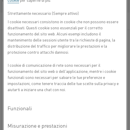
cookie
per saperne di più.
conduttività elettrica . Il rame si può facilmente
Français/French
brasare, saldato e placcare per migliorare la
Strettamente necessario (Sempre attivo)
resistenza alla corrosione.
I cookie necessari consistono in cookie che non possono essere
disattivati. Questi cookie sono essenziali per il corretto
Il rame puro placcato in oro viene utilizzato quando la
funzionamento del sito web. Alcuni esempi includono il
conduttività elettrica è cruciale e la sua applicazione è
mantenimento delle sessioni utente tra le richieste di pagina, la
fondamentale per mantenere una resistenza stabile con
distribuzione del traffico per migliorare le prestazioni e la
variazioni minime sulla lunghezza del filo.
protezione contro attacchi dannosi.
Il rame è disponibile in tre gradi:
Oxygen free (OF), Oxygen
I cookie di comunicazione di rete sono necessari per il
free electronic (OFE)
e anche in grado Electrolytic Tough
funzionamento del sito web o dell'applicazione, mentre i cookie
Pitch (ETP), sia in forma di tondo che piattina.
funzionali sono necessari per salvare le tue preferenze e
impostazioni, come tenere traccia delle tue scelte sulla privacy e
aiutarti a iniziare una chat con noi.
COMPOSIZIONE CHIMICA
Cu %
Ag%
PROPRIETÀ FISICHE
Composizione nominale
99.99
min
3
Densità g/cm3
8,89
PROPRIETÀ MECCANICHE
Resistività elettrica a 20°C Ω
0,017
Resistenza alla trazione
2