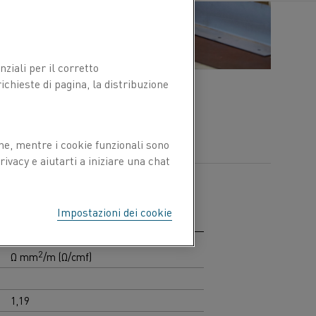
ziali per il corretto
chieste di pagina, la distribuzione
ne, mentre i cookie funzionali sono
ivacy e aiutarti a iniziare una chat
Impostazioni dei cookie
Resistività a 20 °C
2
Ω mm
/m (Ω/cmf)
1,19