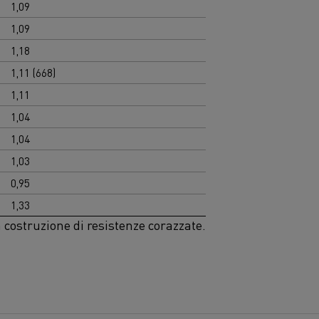
1,09
1,09
1,18
1,11 (668)
1,11
1,04
1,04
1,03
0,95
1,33
a costruzione di resistenze corazzate.