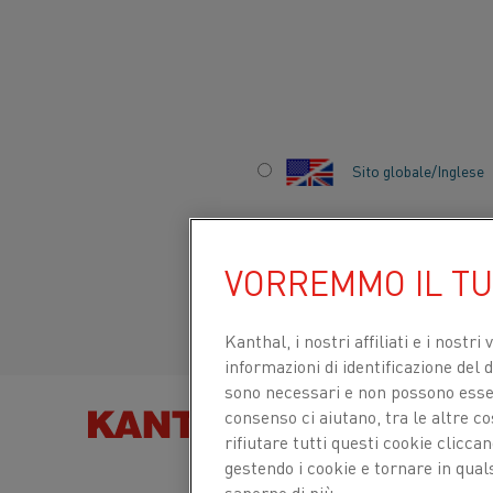
…
Inizio
Prodotti
Filo
Lista di Leghe
Elenco delle leghe
Sito globale/Inglese
LEGHE IN FORMA DI FI
CROMO (NICR)
Italiano/Italian
VORREMMO IL T
®
Leghe di nichel-cromo Nikrothal
in forma di fil
Español/Spanish
informazioni sui singoli tipi di lega per resisten
Kanthal, i nostri affiliati e
i nostri 
esempio la composizione chimica, sono disponibil
informazioni di identificazione del di
grado.
sono necessari e non possono essere
consenso ci aiutano, tra le altre c
TROVA PRODOT
Vuoi
rifiutare tutti questi cookie clicc
CONTATTACI
gestendo i cookie e tornare in qual
saperne di più.