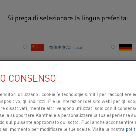
Si prega di selezionare la lingua preferita:
 di NiCr
简体中文/Chinese
LO DI NICHEL-
日本語/Japanese
UO CONSENSO
o e nastro (piattina). Ulteriori
Français/French
za e lega per riscaldo a resistenza, ad
venditori utilizzano i cookie (e tecnologie simili) per raccogliere
i nella scheda tecnica per il rispettivo
spositivo, gli indirizzi IP e le interazioni del sito web) per gli sco
 disattivati, mentre altri vengono utilizzati solo con il consenso
ose, a supportare Kanthal e a personalizzare la tua esperienza su
TI PER
CHI SIAMO
CENTRO DELLE CONOSCENZE
ando sul pulsante appropriato qui sotto. Puoi anche acconsentire a
siasi momento per modificare le tue scelte. Visita la nostra
polit