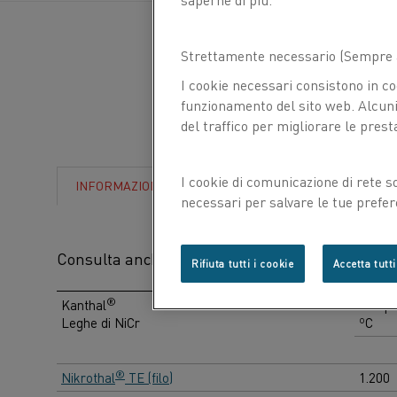
saperne
di
Strettamente necessario (Sempre a
più?
I cookie necessari consistono in co
funzionamento del sito web. Alcuni 
del traffico per migliorare le prest
I cookie di comunicazione di rete s
INFORMAZIONI
necessari per salvare le tue prefer
con noi.
Consulta anche l'
elenco completo di leghe
per co
Rifiuta tutti i cookie
Accetta tutti
®
Kanthal
Temp. 
Leghe di NiCr
ºC
®
Nikrothal
TE (filo)
1.200