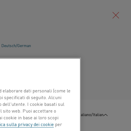
Deutsch/German
Português/Portuguese
 ed elaborare dati personali (come le
pi specificati di seguito. Alcuni
 dell'utente. I cookie basati sul
l sito web. Puoi accettare o
:
Contattaci
Italiano/Italian
i cookie in base ai loro scopi
ica sulla privacy dei cookie
per