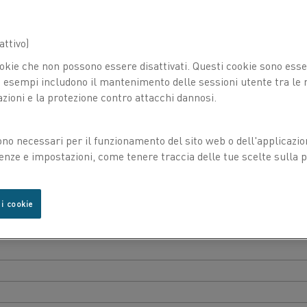
ttivo)
okie che non possono essere disattivati. Questi cookie sono essen
esempi includono il mantenimento delle sessioni utente tra le ri
azioni e la protezione contro attacchi dannosi.
ono necessari per il funzionamento del sito web o dell'applicazio
enze e impostazioni, come tenere traccia delle tue scelte sulla pr
nfrontare i diversi tipi di materiali.
 i cookie
max. di esercizio in continuo