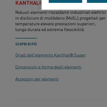
KANTHAL® SUPER
Robusti elementi riscaldanti industriali elettrici
in disiliciuro di molibdeno (MoSi₂)
,
progettati per
temperature elevate
prestazioni superiori,
lunga durata ed estrema flessibilità
.
SCOPRI DI PIÙ
Gradi dell'elemento Kanthal® Super
Dimensioni e forme degli elementi
Accessori per elementi