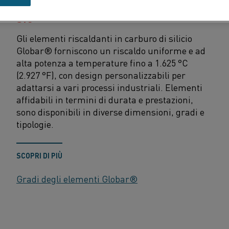
ELEMENTI RISCALDANTI GLOBAR®
SIC
Gli elementi riscaldanti in carburo di silicio
Globar® forniscono un riscaldo uniforme e ad
alta potenza a temperature fino a 1.625 °C
(2.927 °F), con design personalizzabili per
adattarsi a vari processi industriali. Elementi
affidabili in termini di durata e prestazioni,
sono disponibili in diverse dimensioni, gradi e
tipologie.
SCOPRI DI PIÙ
Gradi degli elementi Globar®