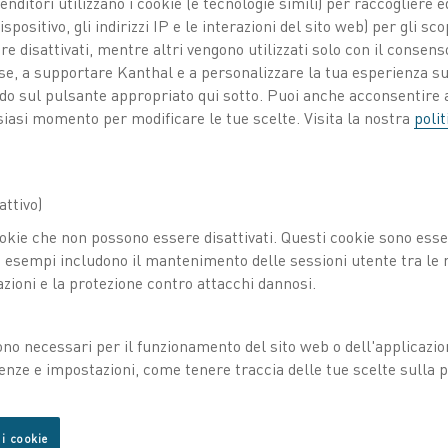
venditori utilizzano i cookie (e tecnologie simili) per raccogliere
spositivo, gli indirizzi IP e le interazioni del sito web) per gli sco
 disattivati, mentre altri vengono utilizzati solo con il consenso
ose, a supportare Kanthal e a personalizzare la tua esperienza su
ando sul pulsante appropriato qui sotto. Puoi anche acconsentire a
siasi momento per modificare le tue scelte. Visita la nostra
polit
ttivo)
okie che non possono essere disattivati. Questi cookie sono essen
esempi includono il mantenimento delle sessioni utente tra le ri
azioni e la protezione contro attacchi dannosi.
ono necessari per il funzionamento del sito web o dell'applicazio
enze e impostazioni, come tenere traccia delle tue scelte sulla pr
 i cookie