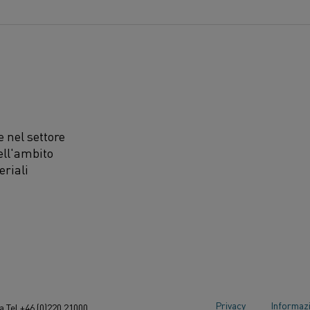
 nel settore
ell'ambito
eriali
Privacy
Informazi
 Tel +46 (0)220 21000