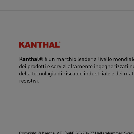
Kanthal®
Kanthal
® è un marchio leader a livello mondiale
dei prodotti e servizi altamente ingegnerizzati n
della tecnologia di riscaldo industriale e dei mat
resistivi.
Copyright © Kanthal AB; (publ) SE-734 27 Hallstahammar, Svezia