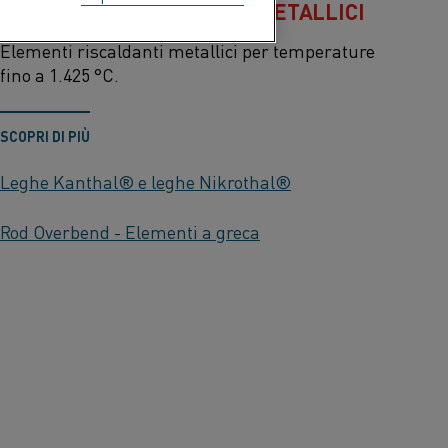
ELEMENTI RISCALDANTI METALLICI
Elementi riscaldanti metallici per temperature
fino a 1.425 °C.
SCOPRI DI PIÙ
Leghe Kanthal® e leghe Nikrothal®
Rod Overbend - Elementi a greca