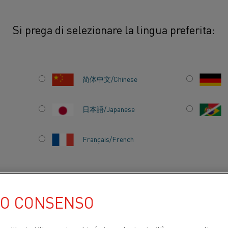
Si prega di selezionare la lingua preferita:
nti
简体中文/Chinese
®
L'offerta Kanthal
di 
ampio del mercato. I n
日本語/Japanese
elevate prestazioni in
di temperatura da 50 
Français/French
TI PER
CHI SIAMO
CENTRO DELLE CONOSCENZE
UO CONSENSO