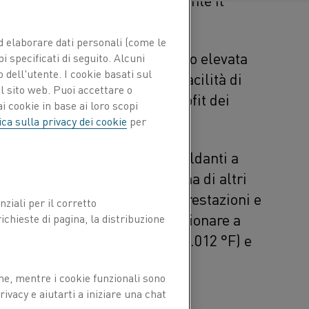
 forno tramite irraggiamento.
 ed elaborare dati personali (come le
cia sono apprezzate per la loro elevata
pi specificati di seguito. Alcuni
 dell'utente. I cookie basati sul
design personalizzabile e la facilità di
l sito web. Puoi accettare o
e la scelta ideale per il retrofit dei
i cookie in base ai loro scopi
ica sulla privacy dei cookie
per
re Tubothal®, soluzioni riscaldanti a
ità, insieme a un'ampia gamma di altri
er tubo radiante noti per le prestazioni e
ziali per il corretto
. Questi elemeti possono funzionare a
chieste di pagina, la distribuzione
io del forno fino a 1.100 °C (2.012 °F) e
i potenza fino a 45 kW/m.
ne, mentre i cookie funzionali sono
ivacy e aiutarti a iniziare una chat