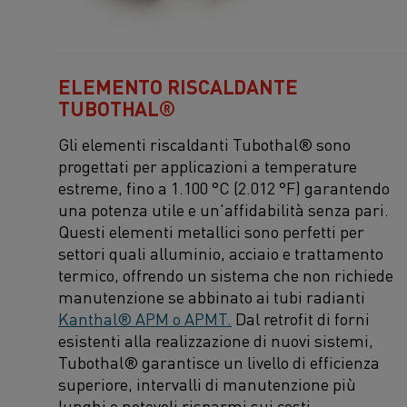
ELEMENTO RISCALDANTE
TUBOTHAL®
Gli elementi riscaldanti Tubothal® sono
progettati per applicazioni a temperature
estreme, fino a 1.100 °C
(
2.012 °F
)
garantendo
una potenza utile e un'affidabilità senza pari.
Questi elementi metallici sono perfetti per
settori quali alluminio, acciaio e trattamento
termico, offrendo un sistema che non richiede
manutenzione se abbinato ai tubi radianti
Kanthal® APM o APMT
.
Dal retrofit di forni
esistenti alla realizzazione di nuovi sistemi,
Tubothal® garantisce un livello di efficienza
superiore, intervalli di manutenzione più
lunghi e notevoli risparmi sui costi.