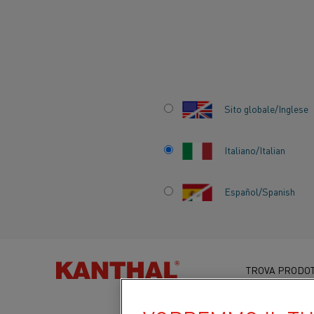
Inizio
Prodotti
Prodotti per forni industriali
Elementi riscalda
Sito globale/Inglese
TUBOTHAL® E
Italiano/Italian
ELEMENTI
RISCALDANTI
Español/Spanish
INDUSTRIALI A
CARTUCCIA
TROVA PRODOT