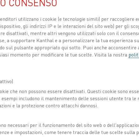
UO CONSENSO
riscaldo indiretto del
venditori utilizzano i cookie (e tecnologie simili) per raccogliere
Le resistenze a cartuc
spositivo, gli indirizzi IP e le interazioni del sito web) per gli sco
 disattivati, mentre altri vengono utilizzati solo con il consenso
densità di potenza, il 
ose, a supportare Kanthal e a personalizzare la tua esperienza su
sostituzione, rendendol
ando sul pulsante appropriato qui sotto. Puoi anche acconsentire a
bruciatori a gas.
siasi momento per modificare le tue scelte. Visita la nostra
polit
Kanthal progetta e off
cartuccia di alta qual
ttivo)
elementi riscaldanti p
okie che non possono essere disattivati. Questi cookie sono essen
la qualità eccezionali
esempi includono il mantenimento delle sessioni utente tra le ri
azioni e la protezione contro attacchi dannosi.
temperature di eserciz
raggiungere densità d
ono necessari per il funzionamento del sito web o dell'applicazio
enze e impostazioni, come tenere traccia delle tue scelte sulla pr