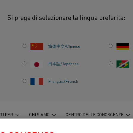
Si prega di selezionare la lingua preferita:
nti
Tubothal® e elementi riscaldanti industriali a cartuccia
简体中文/Chinese
Gli elementi riscaldan
compatte per l'inserim
日本語/Japanese
industriali. Sono noti
baionetta o a cartuccia
Français/French
irraggamento, e sono d
soddisfare esigenze s
Questi riscaldatori ve
TI PER
CHI SIAMO
CENTRO DELLE CONOSCENZE
protettivo per la sch
dall'atmosfera del fo