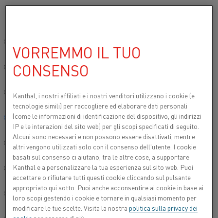
Si prega di selezionare la lingua preferita:
…
…
Inizio
Prodotti
Kanthal® Super
Gradi dell'elemento 
Sito globale/Inglese
VORREMMO IL TUO
KANTHAL® SUPER ER
CONSENSO
简体中文/Chinese
Deutsch/German
Kanthal, i nostri affiliati e
i nostri venditori utilizzano i cookie (e
tecnologie simili) per raccogliere ed elaborare dati personali
(come le informazioni di identificazione del dispositivo, gli indirizzi
Italiano/Italian
IP e le interazioni del sito web) per gli scopi specificati di seguito.
Alcuni sono necessari e non possono essere disattivati, mentre
日本語/Japanese
altri vengono utilizzati solo con il consenso dell'utente. I cookie
basati sul consenso ci aiutano, tra le altre cose, a supportare
Kanthal e a personalizzare la tua esperienza sul sito web. Puoi
Português/Portuguese
accettare o rifiutare tutti questi cookie cliccando sul pulsante
appropriato qui sotto. Puoi anche acconsentire ai cookie in base ai
Español/Spanish
loro scopi gestendo i cookie e tornare in qualsiasi momento per
modificare le tue scelte. Visita la nostra
politica sulla privacy dei