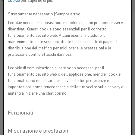
cookie
per saperne di più.
Français/French
Strettamente necessario (Sempre attivo)
I cookie necessari consistono in cookie che non possono essere
disattivati. Questi cookie sono essenziali per il corretto
funzionamento del sito web. Alcuni esempi includono il
mantenimento delle sessioni utente tra le richieste di pagina, la
Kanthal® Super ER è un esclusivo concetto di elementi
distribuzione del traffico per migliorare le prestazioni e la
riscaldanti che combina le funzioni dei componenti che
protezione contro attacchi dannosi.
formano ossido di alluminio alle temperature più elevate
dei riscaldatori MoSi
. Questi elementi funzionano bene
2
I cookie di comunicazione di rete sono necessari per il
fino a 1,580 ºC (2,875 ºF) in atmosfere ossidanti, inerti e
funzionamento del sito web o dell'applicazione, mentre i cookie
riducenti.
funzionali sono necessari per salvare le tue preferenze e
impostazioni, come tenere traccia delle tue scelte sulla privacy e
Purezza elevata
aiutarti a iniziare una chat con noi.
Ottima adesione dell'ossido
Resistenza alla corrosione in atmosfere riducenti
Vuoi
CONTATTACI