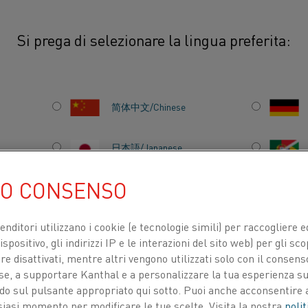
Si prega di selezionare la lingua preferita:
ento Kanthal® Super
Kanthal® Super RA
简体中文/Chinese
日本語/Japanese
per funzionare in azoto a temperature
aldanti Kanthal Super in disiliciuro di
UO CONSENSO
 in atmosfere ossidanti, ma, quando
Français/French
venditori utilizzano i cookie (e tecnologie simili) per raccogliere
spositivo, gli indirizzi IP e le interazioni del sito web) per gli sco
e
 disattivati, mentre altri vengono utilizzati solo con il consenso
TI PER
CHI SIAMO
CENTRO DELLE CONOSCENZE
sima percentuale di ossigeno
ose, a supportare Kanthal e a personalizzare la tua esperienza su
ando sul pulsante appropriato qui sotto. Puoi anche acconsentire a
n punto di rugiada di 40ºC (105ºF)
siasi momento per modificare le tue scelte. Visita la nostra
polit