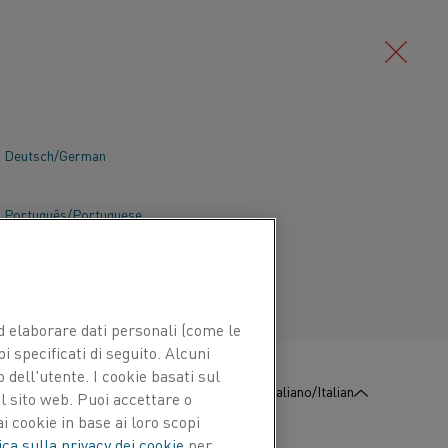
Deutsch/German
Português/Portuguese
 ed elaborare dati personali (come le
pi specificati di seguito. Alcuni
 dell'utente. I cookie basati sul
:
Contattaci
Italiano/Italian
l sito web. Puoi accettare o
i cookie in base ai loro scopi
ica sulla privacy dei cookie
per