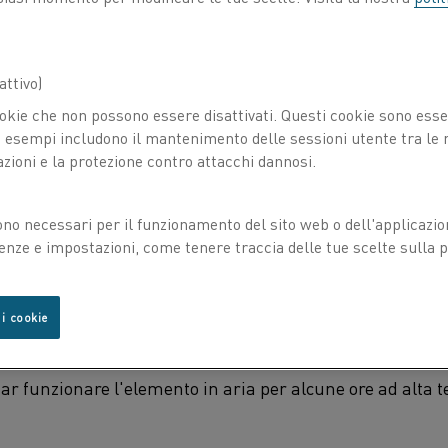
ttivo)
okie che non possono essere disattivati. Questi cookie sono essen
esempi includono il mantenimento delle sessioni utente tra le ri
azioni e la protezione contro attacchi dannosi.
ono necessari per il funzionamento del sito web o dell'applicazio
enze e impostazioni, come tenere traccia delle tue scelte sulla pr
rato protettivo viene aggredito e il silicio presente nel si
ormazione di scaglie. La velocità del processo dipende da
 i cookie
far funzionare l'elemento in aria per alcune ore ad alta 