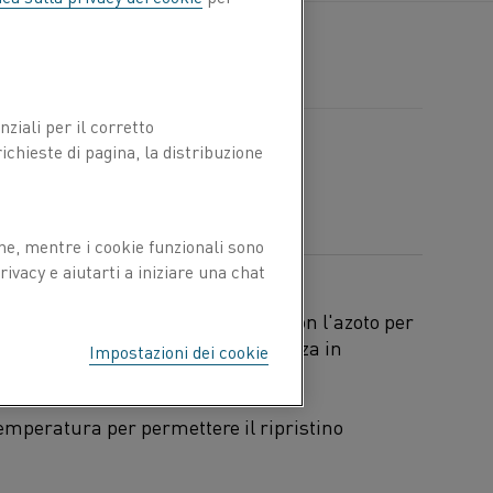
ziali per il corretto
chieste di pagina, la distribuzione
ne, mentre i cookie funzionali sono
ivacy e aiutarti a iniziare una chat
liciuro degli elementi può reagire con l'azoto per
l punto di rugiada e dalla permanenza in
Impostazioni dei cookie
temperatura per permettere il ripristino