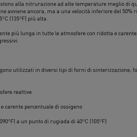
tono alla nitrurazione ad alte temperature meglio di qua
ione avviene ancora, ma a una velocità inferiore del 50% r
75ºC (135ºF) più alta.
e più lunga in tutte le atmosfere con ridotta e carente 
gressivi.
o utilizzati in diversi tipi di forni di sinterizzazione, 
fere reattive
 e carente percentuale di ossigeno
3,090ºF) a un punto di rugiada di 40ºC (105ºF)
i