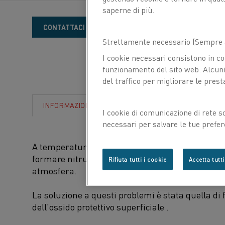
saperne di più.
Vuoi
CONTATTACI
saperne
Strettamente necessario (Sempre a
I cookie necessari consistono in co
di
funzionamento del sito web. Alcuni 
più?
del traffico per migliorare le prest
SCARICA
INFORMAZIONI
I cookie di comunicazione di rete s
necessari per salvare le tue prefer
con noi.
A temperature superiori a 1,250ºC (2,280ºF), lo st
formare nitruro di silicio, che può causare la f
Rifiuta tutti i cookie
Accetta tutti
atmosfera.
La soluzione a questi problemi è stata quella di 
dell'ossido protettivo superficiale .