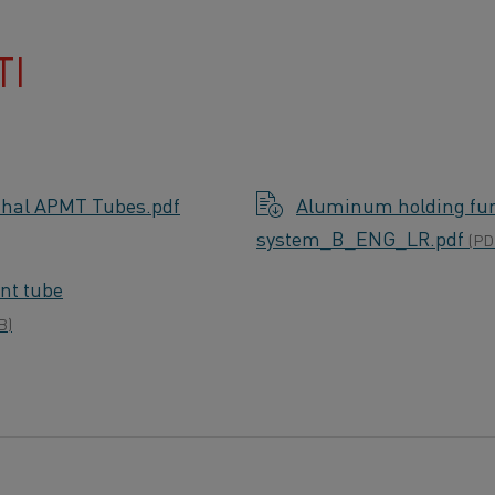
TI
nthal APMT Tubes.pdf
Aluminum holding furn
system_B_ENG_LR.pdf
(PD
ant tube
B)