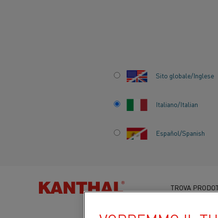
Inizio
Prodotti
Prodotti per forni industriali
Tubi radianti
Sito globale/Inglese
TUBI RADIANTI
Italiano/Italian
Español/Spanish
TROVA PRODOT