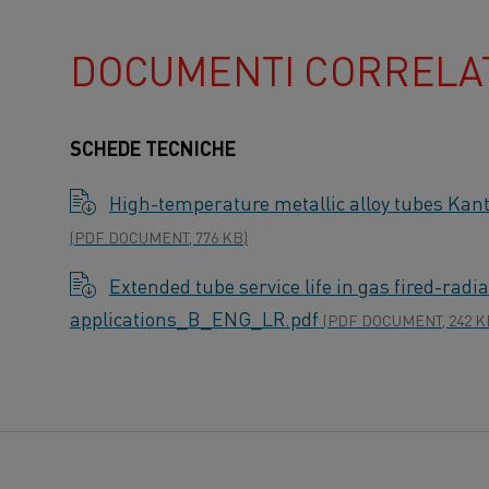
DOCUMENTI CORRELA
SCHEDE TECNICHE
High-temperature metallic alloy tubes Ka
(PDF DOCUMENT, 776 KB)
Extended tube service life in gas fired-radi
applications_B_ENG_LR.pdf
(PDF DOCUMENT, 242 K