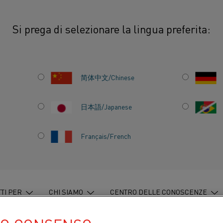
Si prega di selezionare la lingua preferita:
简体中文/Chinese
Tubi estrusi in leghe
nichel-cromo (NiCr) 
日本語/Japanese
forni riscaldati a gas 
Français/French
I tubi radianti Kantha
temperature fino a 1.2
diametro esterno di d
I tubi per forni indu
TI PER
CHI SIAMO
CENTRO DELLE CONOSCENZE
e Kanthal® AF, così c
Alleima, sono adatti c