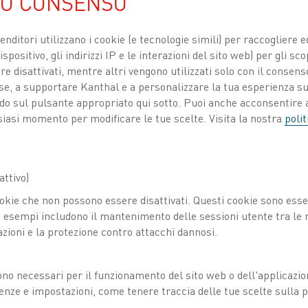
UO CONSENSO
termocoppie, storte e 
venditori utilizzano i cookie (e tecnologie simili) per raccogliere
spositivo, gli indirizzi IP e le interazioni del sito web) per gli sco
 disattivati, mentre altri vengono utilizzati solo con il consenso
ose, a supportare Kanthal e a personalizzare la tua esperienza su
ando sul pulsante appropriato qui sotto. Puoi anche acconsentire a
siasi momento per modificare le tue scelte. Visita la nostra
polit
ttivo)
okie che non possono essere disattivati. Questi cookie sono essen
esempi includono il mantenimento delle sessioni utente tra le ri
azioni e la protezione contro attacchi dannosi.
ono necessari per il funzionamento del sito web o dell'applicazio
enze e impostazioni, come tenere traccia delle tue scelte sulla pr