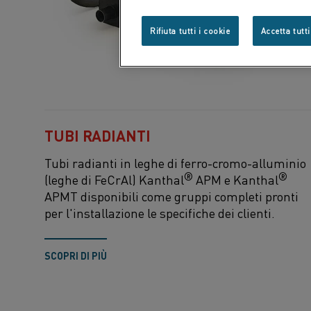
Rifiuta tutti i cookie
Accetta tutti
TUBI RADIANTI
Tubi radianti in leghe di ferro-cromo-alluminio
®
®
(leghe di FeCrAl) Kanthal
APM e Kanthal
APMT disponibili come gruppi completi pronti
per l'installazione le specifiche dei clienti.
SCOPRI DI PIÙ