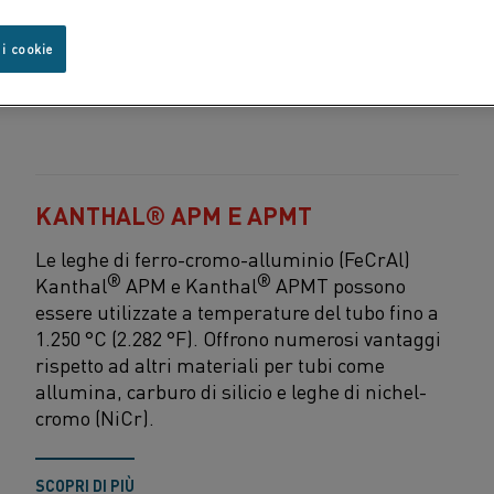
 i cookie
KANTHAL® APM E APMT
Le leghe di ferro-cromo-alluminio (FeCrAl)
®
®
Kanthal
APM e Kanthal
APMT possono
essere utilizzate a temperature del tubo fino a
1.250 °C (2.282 °F). Offrono numerosi vantaggi
rispetto ad altri materiali per tubi come
allumina, carburo di silicio e leghe di nichel-
cromo (NiCr).
SCOPRI DI PIÙ