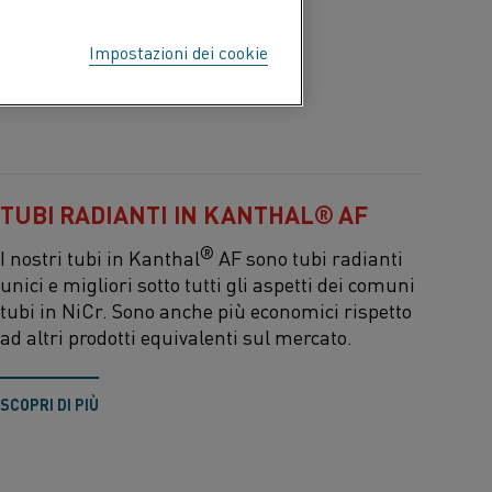
Impostazioni dei cookie
TUBI RADIANTI IN KANTHAL® AF
®
I nostri tubi in Kanthal
AF sono tubi radianti
unici e migliori sotto tutti gli aspetti dei comuni
tubi in NiCr. Sono anche più economici rispetto
ad altri prodotti equivalenti sul mercato.
SCOPRI DI PIÙ