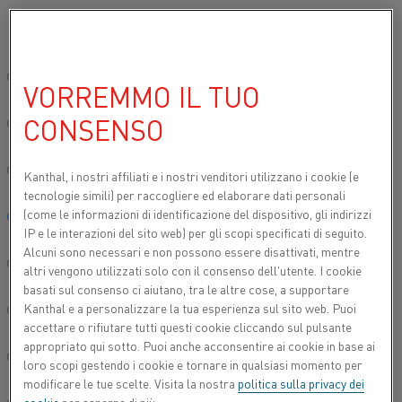
Si prega di selezionare la lingua preferita:
Inizio
Prodotti
Prodotti per forni industriali
Tubi radianti
Tubi 
Sito globale/Inglese
VORREMMO IL TUO
TUBI RADIANTI IN KANTHAL® AF
CONSENSO
简体中文/Chinese
Deutsch/German
Kanthal, i nostri affiliati e
i nostri venditori utilizzano i cookie (e
tecnologie simili) per raccogliere ed elaborare dati personali
(come le informazioni di identificazione del dispositivo, gli indirizzi
Italiano/Italian
IP e le interazioni del sito web) per gli scopi specificati di seguito.
Alcuni sono necessari e non possono essere disattivati, mentre
日本語/Japanese
altri vengono utilizzati solo con il consenso dell'utente. I cookie
basati sul consenso ci aiutano, tra le altre cose, a supportare
Kanthal e a personalizzare la tua esperienza sul sito web. Puoi
Português/Portuguese
accettare o rifiutare tutti questi cookie cliccando sul pulsante
appropriato qui sotto. Puoi anche acconsentire ai cookie in base ai
Español/Spanish
loro scopi gestendo i cookie e tornare in qualsiasi momento per
modificare le tue scelte. Visita la nostra
politica sulla privacy dei