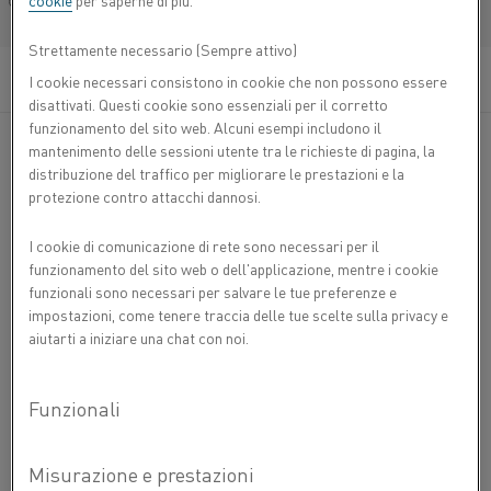
cookie
per saperne di più.
Français/French
Strettamente necessario (Sempre attivo)
I cookie necessari consistono in cookie che non possono essere
disattivati. Questi cookie sono essenziali per il corretto
funzionamento del sito web. Alcuni esempi includono il
mantenimento delle sessioni utente tra le richieste di pagina, la
®
I nostri tubi in Kanthal
AF sono tubi radianti unici e
distribuzione del traffico per migliorare le prestazioni e la
migliori sotto tutti gli aspetti dei comuni tubi in NiCr. Sono
protezione contro attacchi dannosi.
anche più economici rispetto ad altri prodotti equivalenti
sul mercato.
I cookie di comunicazione di rete sono necessari per il
funzionamento del sito web o dell'applicazione, mentre i cookie
Tubi radianti innovativi per forni più efficienti
funzionali sono necessari per salvare le tue preferenze e
impostazioni, come tenere traccia delle tue scelte sulla privacy e
Ottima resistenza all'ossidazione
aiutarti a iniziare una chat con noi.
Altamente reattivi grazie allo spessore ridotto della parete
Vuoi
CONTATTACI
saperne