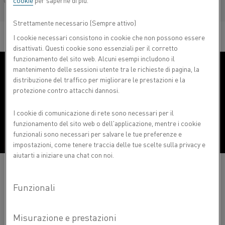
cookie
per saperne di più.
Français/French
Strettamente necessario (Sempre attivo)
I cookie necessari consistono in cookie che non possono essere
disattivati. Questi cookie sono essenziali per il corretto
funzionamento del sito web. Alcuni esempi includono il
mantenimento delle sessioni utente tra le richieste di pagina, la
distribuzione del traffico per migliorare le prestazioni e la
protezione contro attacchi dannosi.
I cookie di comunicazione di rete sono necessari per il
funzionamento del sito web o dell'applicazione, mentre i cookie
funzionali sono necessari per salvare le tue preferenze e
impostazioni, come tenere traccia delle tue scelte sulla privacy e
aiutarti a iniziare una chat con noi.
Nella produzione di acciaio, il preriscaldo di
bramme o
billette è un passaggio essenziale prima delle operazioni
successive, come la forgiatura e la laminazione
a caldo
.
I
forni walking beam utilizzati per questa operazione di