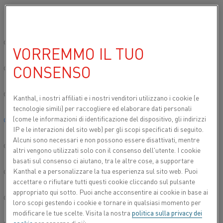
Si prega di selezionare la lingua preferita:
Inizio
Settori
Acciaio
Forni walking beam per il preriscaldo delle 
Sito globale/Inglese
VORREMMO IL TUO
FORNI WALKING BEAM
CONSENSO
PER IL PRERISCALDO
简体中文/Chinese
DELLE BILLETTE
Deutsch/German
Kanthal, i nostri affiliati e
i nostri venditori utilizzano i cookie (e
tecnologie simili) per raccogliere ed elaborare dati personali
L'utilizzo del riscaldo elettrico in forni walking
(come le informazioni di identificazione del dispositivo, gli indirizzi
Italiano/Italian
beam consente ai produttori di acciaio di ridurre
IP e le interazioni del sito web) per gli scopi specificati di seguito.
significativamente la quantità di energia
Alcuni sono necessari e non possono essere disattivati, mentre
necessaria per il preriscaldo delle billette, oltre a
日本語/Japanese
altri vengono utilizzati solo con il consenso dell'utente. I cookie
ridurre a zero le emissioni di CO2. Secondo Sachin
basati sul consenso ci aiutano, tra le altre cose, a supportare
Pimpalnerkar, Global Product Manager di Kanthal,
Kanthal e a personalizzare la tua esperienza sul sito web. Puoi
Português/Portuguese
accettare o rifiutare tutti questi cookie cliccando sul pulsante
l'unico vero ostacolo al loro impiego è il pregiudizio
appropriato qui sotto. Puoi anche acconsentire ai cookie in base ai
sulle capacità del riscaldo elettrico.
Español/Spanish
loro scopi gestendo i cookie e tornare in qualsiasi momento per
modificare le tue scelte. Visita la nostra
politica sulla privacy dei