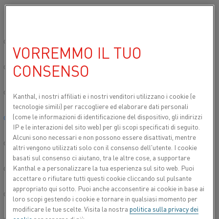
Si prega di selezionare la lingua preferita:
Inizio
Settori
Automotive
I sistemi di riscaldo nel settore automo
Sito globale/Inglese
VORREMMO IL TUO
I SISTEMI DI RISCALDO
CONSENSO
NEL SETTORE
简体中文/Chinese
AUTOMOBILISTICO
Deutsch/German
Kanthal, i nostri affiliati e
i nostri venditori utilizzano i cookie (e
tecnologie simili) per raccogliere ed elaborare dati personali
Molti componenti nelle automobili richiedono l'uso
(come le informazioni di identificazione del dispositivo, gli indirizzi
Italiano/Italian
di materiale resistivo per il funzionamento: Sia per
IP e le interazioni del sito web) per gli scopi specificati di seguito.
le prestazioni del veicolo sia per il comfort del
Alcuni sono necessari e non possono essere disattivati, mentre
conducente. Dai un'occhiata alle nostre applicazioni
日本語/Japanese
altri vengono utilizzati solo con il consenso dell'utente. I cookie
di seguito:
basati sul consenso ci aiutano, tra le altre cose, a supportare
Kanthal e a personalizzare la tua esperienza sul sito web. Puoi
Português/Portuguese
accettare o rifiutare tutti questi cookie cliccando sul pulsante
appropriato qui sotto. Puoi anche acconsentire ai cookie in base ai
Español/Spanish
loro scopi gestendo i cookie e tornare in qualsiasi momento per
modificare le tue scelte. Visita la nostra
politica sulla privacy dei