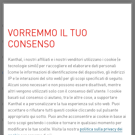
Si prega di selezionare la lingua preferita:
Inizio
Settori
Automotive
I sistemi di riscaldo nel settore autom
Sito globale/Inglese
VORREMMO IL TUO
RISCALDATORI PER
CONSENSO
MOTORI DIESEL
简体中文/Chinese
®
I materiali Kanthal
vengono utilizzati per avviare i
Deutsch/German
Kanthal, i nostri affiliati e
i nostri venditori utilizzano i cookie (e
motori diesel che funzionano in climi freddi. nastri
tecnologie simili) per raccogliere ed elaborare dati personali
®
e fili Kanthal
aiutano a preriscaldare il motore e a
(come le informazioni di identificazione del dispositivo, gli indirizzi
Italiano/Italian
IP e le interazioni del sito web) per gli scopi specificati di seguito.
mantenerlo pulito riducendo al minimo le
Alcuni sono necessari e non possono essere disattivati, mentre
emissioni e il "fumo bianco". Un preriscaldatore nel
日本語/Japanese
altri vengono utilizzati solo con il consenso dell'utente. I cookie
condotto di ingresso dell'aria aumenta la
basati sul consenso ci aiutano, tra le altre cose, a supportare
temperatura dell'aria immessa nel cilindro per la
Kanthal e a personalizzare la tua esperienza sul sito web. Puoi
Português/Portuguese
combustione.
accettare o rifiutare tutti questi cookie cliccando sul pulsante
appropriato qui sotto. Puoi anche acconsentire ai cookie in base ai
Español/Spanish
loro scopi gestendo i cookie e tornare in qualsiasi momento per
modificare le tue scelte. Visita la nostra
politica sulla privacy dei