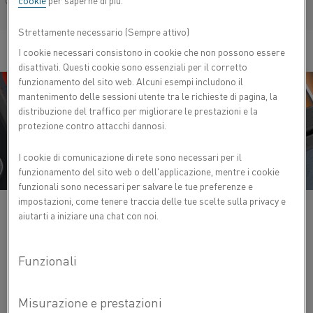
cookie
per saperne di più.
Français/French
Strettamente necessario (Sempre attivo)
I cookie necessari consistono in cookie che non possono essere
disattivati. Questi cookie sono essenziali per il corretto
funzionamento del sito web. Alcuni esempi includono il
mantenimento delle sessioni utente tra le richieste di pagina, la
distribuzione del traffico per migliorare le prestazioni e la
protezione contro attacchi dannosi.
I cookie di comunicazione di rete sono necessari per il
funzionamento del sito web o dell'applicazione, mentre i cookie
funzionali sono necessari per salvare le tue preferenze e
impostazioni, come tenere traccia delle tue scelte sulla privacy e
aiutarti a iniziare una chat con noi.
Il riscaldatore funziona in due modalità:
Modalità di preriscaldo
Quando il motore viene avviato, il flusso d'aria viene
riscaldato per raggiungere la temperatura minima
richiesta per l'accensione.