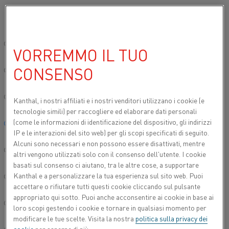
Si prega di selezionare la lingua preferita:
Inizio
Settori
Automotive
Trattamento termico di componenti a
Sito globale/Inglese
VORREMMO IL TUO
CEMENTAZIONE DI
CONSENSO
PARTI DI AUTOMOBILI
简体中文/Chinese
®
L'offerta Kanthal
comprende prodotti per vari tipi
Deutsch/German
Kanthal, i nostri affiliati e
i nostri venditori utilizzano i cookie (e
di forni di cementazione. I nostri prodotti sono
tecnologie simili) per raccogliere ed elaborare dati personali
progettati per temperature e valori di carbonio
(come le informazioni di identificazione del dispositivo, gli indirizzi
Italiano/Italian
IP e le interazioni del sito web) per gli scopi specificati di seguito.
estremamente elevati, contribuendo a
Alcuni sono necessari e non possono essere disattivati, mentre
massimizzare il flusso di calore, ridurre i tempi di
日本語/Japanese
altri vengono utilizzati solo con il consenso dell'utente. I cookie
processo e incrementare l'affidabilità e la durata
basati sul consenso ci aiutano, tra le altre cose, a supportare
operativa.
Kanthal e a personalizzare la tua esperienza sul sito web. Puoi
Português/Portuguese
accettare o rifiutare tutti questi cookie cliccando sul pulsante
appropriato qui sotto. Puoi anche acconsentire ai cookie in base ai
Español/Spanish
loro scopi gestendo i cookie e tornare in qualsiasi momento per
modificare le tue scelte. Visita la nostra
politica sulla privacy dei