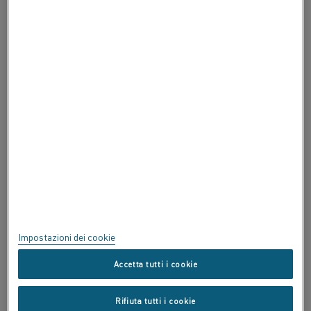
INFORMAZIONI SU ALLEIMA
INFORMAZIONI SU ALLEIMA
CERTIFICATI
SPEAK UP
Privacy
Informazioni su questo sito
Mappa del sito
Impostazioni dei cookie
Marchi commerciali
Accetta tutti i cookie
Copyright © Kanthal AB; (publ) SE-734 27 Hallstahammar, Svezia Tel
Rifiuta tutti i cookie
+46 (0)220 21000