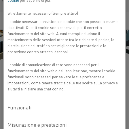
cookie
per saperne di più.
Français/French
Strettamente necessario (Sempre attivo)
I cookie necessari consistono in cookie che non possono essere
disattivati. Questi cookie sono essenziali per il corretto
funzionamento del sito web. Alcuni esempi includono il
mantenimento delle sessioni utente tra le richieste di pagina, la
distribuzione del traffico per migliorare le prestazioni e la
protezione contro attacchi dannosi.
I cookie di comunicazione di rete sono necessari per il
funzionamento del sito web o dell'applicazione, mentre i cookie
funzionali sono necessari per salvare le tue preferenze e
impostazioni, come tenere traccia delle tue scelte sulla privacy e
La cementazione dei prodotti in acciaio crea una superficie
aiutarti a iniziare una chat con noi.
esterna più dura grazie all'applicazione del calore che
diffonde il carbonio nel materiale. Si crea uno strato
superficiale sottile e resistente, noto come cementazione.
®
L'offerta di Kanthal
per la cementazione consente un
controllo preciso della temperatura con elementi