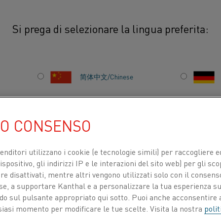
Si prega di selezionare la lingua preferita:
简体中文/Chinese
Nella produzione di fi
processo chiave in cui
日本語/Japanese
influisce sulla qualit
UO CONSENSO
sinterizzazione viene 
Français/French
controllo preciso dell
venditori utilizzano i cookie (e tecnologie simili) per raccogliere
offerto dalle soluzioni
spositivo, gli indirizzi IP e le interazioni del sito web) per gli sco
 disattivati, mentre altri vengono utilizzati solo con il consenso
fondamentale per la qu
ose, a supportare Kanthal e a personalizzare la tua esperienza su
TI PER
CHI SIAMO
CENTRO DELLE CONOSCENZE
ando sul pulsante appropriato qui sotto. Puoi anche acconsentire a
siasi momento per modificare le tue scelte. Visita la nostra
polit