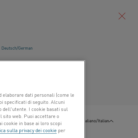
Deutsch/German
bra ottica, la sinterizzazione è un
 la soluzione di riscaldo utilizzata
Português/Portuguese
à del prodotto finale. Questo perché la
eseguita in un'atmosfera controllata e il
'apporto di calore e della temperatura,
 ed elaborare dati personali (come le
 di riscaldo elettrico di Kanthal, è
pi specificati di seguito. Alcuni
 dell'utente. I cookie basati sul
alità della fibra ottica.
l sito web. Puoi accettare o
:
Contattaci
Italiano/Italian
i cookie in base ai loro scopi
ica sulla privacy dei cookie
per