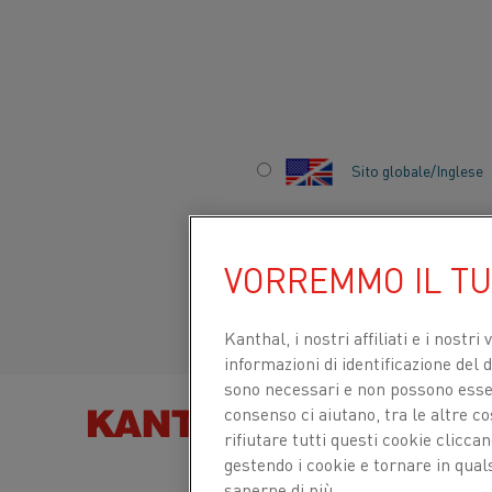
Inizio
Settori
Vetro
Fibre ottiche
Sito globale/Inglese
FIBRE OTTICHE
Italiano/Italian
VORREMMO IL T
Español/Spanish
Kanthal, i nostri affiliati e
i nostri 
informazioni di identificazione del di
sono necessari e non possono essere
consenso ci aiutano, tra le altre c
TROVA PRODOT
rifiutare tutti questi cookie clicc
gestendo i cookie e tornare in qual
saperne di più.