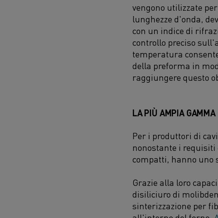
vengono utilizzate pe
lunghezze d'onda, dev
con un indice di rifra
controllo preciso sull'
temperatura consente d
della preforma in mod
raggiungere questo obi
LA PIÙ AMPIA GAMMA 
Per i produttori di cavi
nonostante i requisiti
compatti, hanno uno 
Grazie alla loro capac
disiliciuro di molibde
sinterizzazione per fi
all'interno del forno.