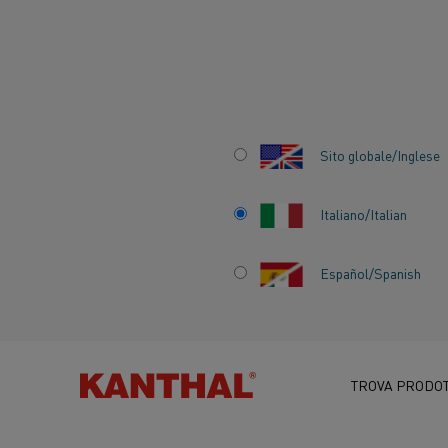
Inizio
Settori
Vetro
Fibre ottiche
Perché il riscaldo è fonda
Sito globale/Inglese
PERCHÉ IL RISCA
È FONDAMENTALE
Italiano/Italian
PER PRODURRE CA
Español/Spanish
IN ​​FIBRA OTTICA D
ALTA QUALITÀ
TROVA PRODOT