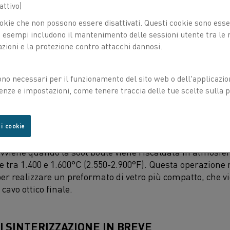
ttivo)
okie che non possono essere disattivati. Questi cookie sono essen
esempi includono il mantenimento delle sessioni utente tra le ri
azioni e la protezione contro attacchi dannosi.
ono necessari per il funzionamento del sito web o dell'applicazio
enze e impostazioni, come tenere traccia delle tue scelte sulla pr
metodi per produrre cavi in fibra ottica, quali la Modifi
 i cookie
a Outside Vapor Deposition (OVD), la sinterizzazione rim
vviene quando la soot boule viene riscaldata in atmosfer
tra 1.400 e 1.600°C (2.550-2.900°F). Questa operazione r
per realizzare un preformato di vetro più compatto, che 
 cavo ottico finale.
I SINTERIZZAZIONE IN BREVE