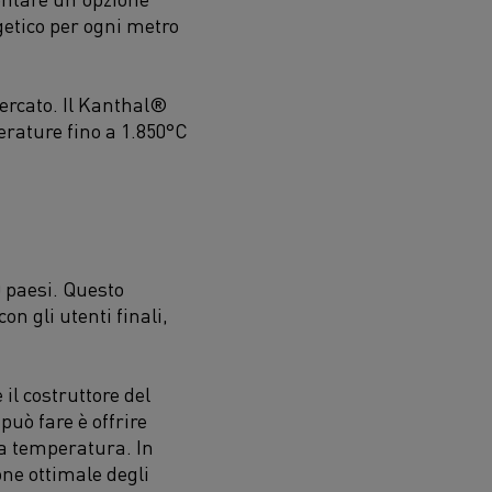
getico per ogni metro
ercato. Il Kanthal®
perature fino a 1.850°C
0 paesi. Questo
on gli utenti finali,
il costruttore del
uò fare è offrire
la temperatura. In
one ottimale degli