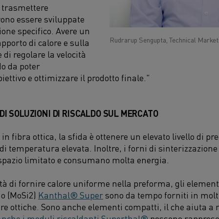
r trasmettere
ono essere sviluppate
zione specifico. Avere un
Rudrarup Sengupta, Technical Marke
apporto di calore e sulla
i regolare la velocità
o da poter
ettivo e ottimizzare il prodotto finale."
DI SOLUZIONI DI RISCALDO SUL MERCATO
 in ​​fibra ottica, la sfida è ottenere un elevato livello di 
 di temperatura elevata. Inoltre, i forni di sinterizzazi
spazio limitato e consumano molta energia.
ità di fornire calore uniforme nella preforma, gli element
no (MoSi2)
Kanthal® Super
sono da tempo forniti in molti
bre ottiche. Sono anche elementi compatti, il che aiuta a
Anche i moduli riscaldanti Superthal®
possono rapprese