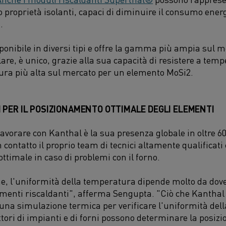
o proprietà isolanti, capaci di diminuire il consumo ener
.
onibile in diversi tipi e offre la gamma più ampia sul m
lare, è unico, grazie alla sua capacità di resistere a tem
tura più alta sul mercato per un elemento MoSi2.
I PER IL POSIZIONAMENTO OTTIMALE DEGLI ELEMENTI
lavorare con Kanthal è la sua presenza globale in oltre 6
contatto il proprio team di tecnici altamente qualificati c
ttimale in caso di problemi con il forno.
e, l'uniformità della temperatura dipende molto da dove 
ementi riscaldanti", afferma Sengupta. "Ciò che Kanthal p
 una simulazione termica per verificare l'uniformità del
tori di impianti e di forni possono determinare la posizi