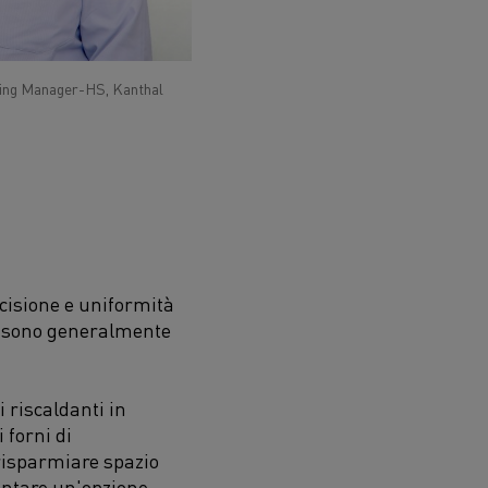
ting Manager-HS, Kanthal
precisione e uniformità
one sono generalmente
i riscaldanti in
 forni di
 risparmiare spazio
ntare un'opzione