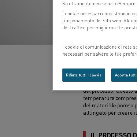
Strettamente necessario (Sempre a
I cookie necessari consistono in co
funzionamento del sito web. Alcuni 
del traffico per migliorare le prest
I cookie di comunicazione di rete s
necessari per salvare le tue prefer
con noi.
Anche se ci sono vari 
Rifiuta tutti i cookie
Accetta tutti
Deposition (MCVD) o l
del processo. Questo a
temperature comprese 
del materiale poroso 
allungato per creare il
IL PROCESSO D