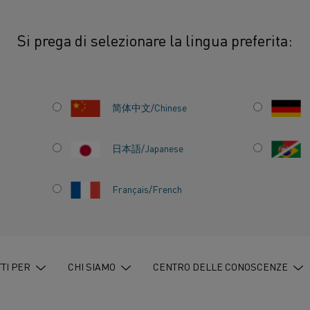
Si prega di selezionare la lingua preferita:
mentale per produrre cavi in ​​fibra ottica di alta qualità
简体中文/Chinese
LDO
Il processo di sinteri
produzione di fibre ott
日本語/Japanese
nel forno influirà sull
VI
Français/French
I
TI PER
CHI SIAMO
CENTRO DELLE CONOSCENZE