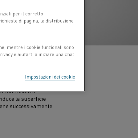
ziali per il corretto
chieste di pagina, la distribuzione
ne, mentre i cookie funzionali sono
ivacy e aiutarti a iniziare una chat
ed Chemical Vapor
Impostazioni dei cookie
ane una fase cruciale
a controllata a
iduce la superficie
viene successivamente