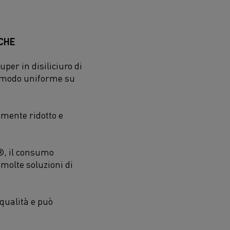
ICHE
per in disiliciuro di
in modo uniforme su
mente ridotto e
®, il consumo
 molte soluzioni di
qualità e può