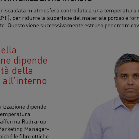
e riscaldata in atmosfera controllata a una temperatura 
0°F), per ridurre la superficie del materiale poroso e f
to. Questo viene successivamente estruso per creare cavi 
della
one dipende
tà della
all'interno
erizzazione dipende
 temperatura
", afferma Rudrarup
Marketing Manager-
iché le fibre ottiche