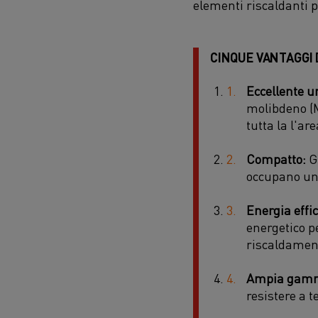
elementi riscaldanti p
CINQUE VANTAGGI 
Eccellente u
molibdeno (M
tutta la l'are
Compatto:
Gl
occupano uno
Energia effi
energetico pe
riscaldament
Ampia gamma
resistere a 