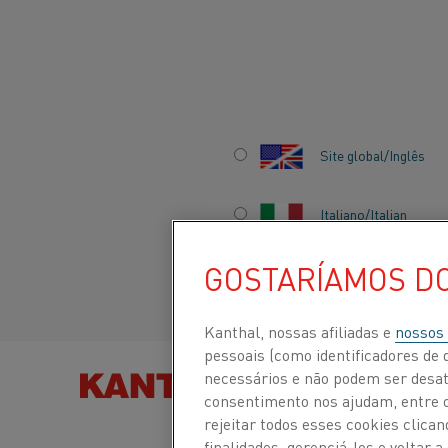
Início
Aplicações
Engenharia geral
Componentes termostát
Site global/Inglês
COMPONENTES
Italiano/Italian
TERMOSTÁTICOS
GOSTARÍAMOS D
Español/Spanish
Kanthal, nossas afiliadas e
nossos
pessoais (como identificadores de d
necessários e não podem ser desat
ENCONTRE PRODUTOS
consentimento nos ajudam, entre ou
rejeitar todos esses cookies clic
finalidades, gerenciá-los e voltar