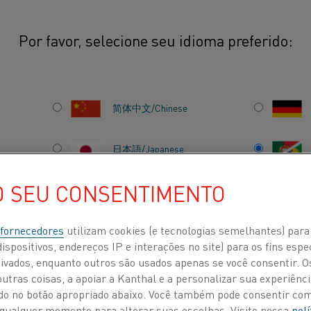
Por favor, selecione seu idioma preferido:
icos
简体中文/Chinese
Oferecemos produtos
com indicação e contr
日本語/Japanese
movidos a gás e elét
O SEU CONSENTIMENTO
inclui produtos usado
Français/French
transformadores e de
 fornecedores
utilizam cookies (e tecnologias semelhantes) para
ispositivos, endereços IP e interações no site) para os fins espe
ivados, enquanto outros são usados apenas se você consentir. 
 POR
SOBRE NÓS
CENTRO DE CONHECIMENTO
tras coisas, a apoiar a Kanthal e a personalizar sua experiência
ando no botão apropriado abaixo. Você também pode consentir c
 a qualquer momento para alterar suas escolhas. Visite nossa
polí