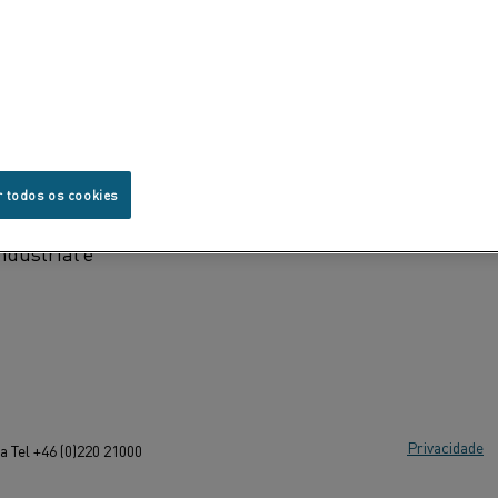
r todos os cookies
utos e
ndustrial e
Privacidade
 Tel +46 (0)220 21000