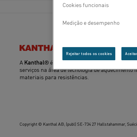
Kanthal®
Rejeitar todos os cookies
Aceita
A
Kanthal
® é uma marca líder mundial de prod
serviços na área de tecnologia de aquecimento i
materiais para resistências.
Copyright © Kanthal AB; (publ) SE-734 27 Hallstahammar, Suécia