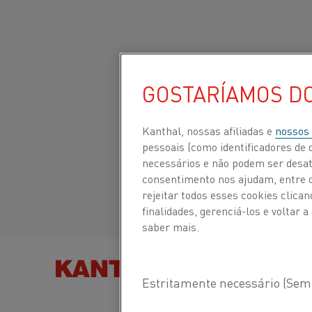
GOSTARÍAMOS D
Início
Certificados
Site global/Inglês
CERTIFICADOS
Kanthal, nossas afiliadas e
nossos
pessoais (como identificadores de d
Italiano/Italian
necessários e não podem ser desat
consentimento nos ajudam, entre ou
Español/Spanish
rejeitar todos esses cookies clic
finalidades, gerenciá-los e voltar
saber mais.
ENCONTRE PRODUTOS