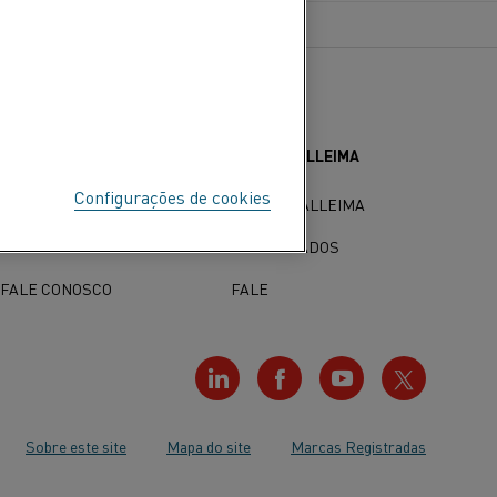
SOBRE A KANTHAL
SOBRE A ALLEIMA
Configurações de cookies
SOBRE A KANTHAL
SOBRE A ALLEIMA
CARREIRAS
CERTIFICADOS
FALE CONOSCO
FALE
Sobre este site
Mapa do site
Marcas Registradas