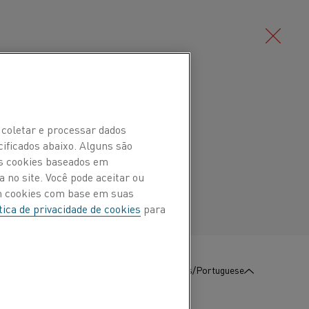
Deutsch/German
 coletar e processar dados
cificados abaixo. Alguns são
Português/Portuguese
Os cookies baseados em
 no site. Você pode aceitar ou
aprovados por organizações reconhecidas
om cookies com base em suas
dos de Sistema de Qualidade ASME como uma
tica de privacidade de cookies
para
SO 17025:2018 e PED 2014/68/EU. Também temos
loyd's Register.
lidade
:
Contate-Nos
Português/Portuguese