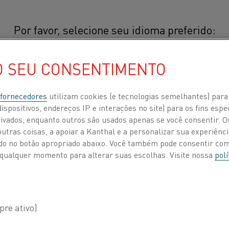
Por favor, selecione seu idioma preferido:
O SEU CONSENTIMENTO
简体中文/Chinese
CERTIFICADOS
 fornecedores
utilizam cookies (e tecnologias semelhantes) para
ispositivos, endereços IP e interações no site) para os fins espe
日本語/Japanese
ivados, enquanto outros são usados apenas se você consentir. 
tras coisas, a apoiar a Kanthal e a personalizar sua experiência
A Alleima tem sistemas de gerenciamento de qualidade 
Français/French
ando no botão apropriado abaixo. Você também pode consentir c
internacionalmente. Temos, por exemplo, os Certifica
 a qualquer momento para alterar suas escolhas. Visite nossa
polí
organização de materiais, aprovações ISO 9001:2015, I
aprovações de produtos de órgãos como TÜV, JIS, DNV e L
 POR
SOBRE NÓS
CENTRO DE CONHECIMENTO
Leia mais sobre certificados aqui:
Gerenciamento de qua