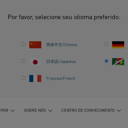
Por favor, selecione seu idioma preferido:
do cadinho
简体中文/Chinese
INHO
Quando se trata de s
ânodo e cátodo, a Kan
日本語/Japanese
que podem ajudar a fa
trabalho mais econôm
 DE
Français/French
aquecimento elétrico.
 POR
SOBRE NÓS
CENTRO DE CONHECIMENTO