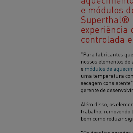
e módulos d
Superthal®
experiência
controlada e
"Para fabricantes qu
nossos elementos de
e
módulos de aqueci
uma temperatura cont
secagem consistente"
gerente de desenvolvi
Além disso, os eleme
trabalho, removendo 
bem como reduzir sign
"Os desafios gerados