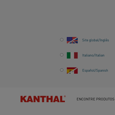
Início
Indústrias
Alumínio
Área de lingotamento
Secagem 
Site global/Inglês
SECAGEM DE CAD
ELÉTRICO NO
Italiano/Italian
PROCESSAMENTO
Español/Spanish
ÂNODO E CÁTODO
ENCONTRE PRODUTOS