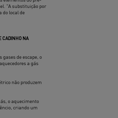
l. "A substituição por
 do local de
E CADINHO NA
 gases de escape, o
 aquecedores a gás
étrico não produzem
gás, o aquecimento
lêncio, criando um