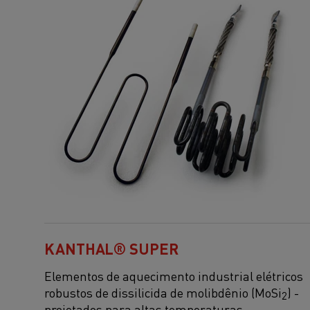
KANTHAL® SUPER
Elementos de aquecimento industrial elétricos
robustos de dissilicida de molibdênio (MoSi
)
-
2
projetados para
altas temperaturas,