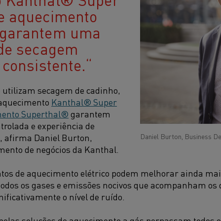
e aquecimento
 garantem uma
 de secagem
 consistente.
e utilizam secagem de cadinho,
 aquecimento
Kanthal® Super
mento Superthal®
garantem
rolada e experiência de
, afirma Daniel Burton,
Daniel Burton, Business D
mento de negócios da Kanthal.
ntos de aquecimento elétrico podem melhorar ainda mai
todos os gases e emissões nocivos que acompanham os 
ificativamente o nível de ruído.
 pelas soluções de aquecimento a gás perpassam todos o