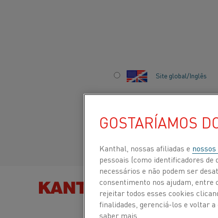
Início
Indústrias
Automotiva
Produção de baterias para veícu
Site global/Inglês
PRODUÇÃO DE
Italiano/Italian
BATERIAS PARA
GOSTARÍAMOS D
VEÍCULOS ELÉTRI
Español/Spanish
Kanthal, nossas afiliadas e
nossos
pessoais (como identificadores de d
necessários e não podem ser desat
consentimento nos ajudam, entre ou
ENCONTRE PRODUTOS
rejeitar todos esses cookies clic
finalidades, gerenciá-los e voltar
saber mais.