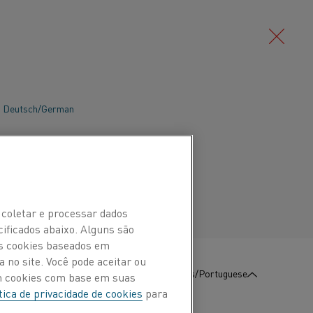
Deutsch/German
 exigem muitos conjuntos de baterias
s distâncias. Um componente importante
Português/Portuguese
cnologia atual é o material catódico que
m altas temperaturas.
 coletar e processar dados
cificados abaixo. Alguns são
Os cookies baseados em
 no site. Você pode aceitar ou
:
Contate-Nos
Português/Portuguese
om cookies com base em suas
tica de privacidade de cookies
para