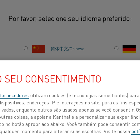
Por favor, selecione seu idioma preferido:
los elétricos
简体中文/Chinese
Os veículos elétricos
para percorrer longa
日本語/Japanese
dessas baterias na te
O SEU CONSENTIMENTO
deve ser produzido e
COS
Français/French
 fornecedores
utilizam cookies (e tecnologias semelhantes) para
ispositivos, endereços IP e interações no site) para os fins espe
ivados, enquanto outros são usados apenas se você consentir. 
tras coisas, a apoiar a Kanthal e a personalizar sua experiência
 POR
SOBRE NÓS
CENTRO DE CONHECIMENTO
ando no botão apropriado abaixo. Você também pode consentir c
 a qualquer momento para alterar suas escolhas. Visite nossa
polí