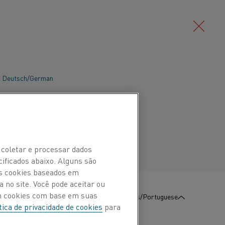
Deutsch/German
imento elétrico ajuda a reduzir o
refino de lítio. Também apresenta
Português/Portuguese
 e boa produtividade, ao mesmo tempo
e de trabalho. Explore os benefícios
 coletar e processar dados
imento elétrico da Kanthal para
cificados abaixo. Alguns são
abaixo.
Os cookies baseados em
 no site. Você pode aceitar ou
om cookies com base em suas
:
Contate-Nos
Português/Portuguese
tica de privacidade de cookies
para