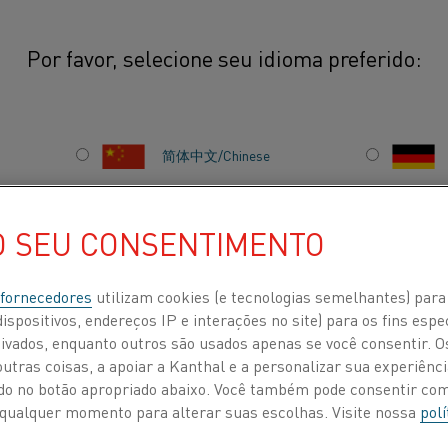
Por favor, selecione seu idioma preferido:
简体中文/Chinese
A tecnologia de aquec
impacto ambiental do 
日本語/Japanese
O SEU CONSENTIMENTO
eficiência energética
que melhora o ambient
Français/French
 fornecedores
utilizam cookies (e tecnologias semelhantes) para
das soluções de aquec
ispositivos, endereços IP e interações no site) para os fins espe
diferentes processos 
ivados, enquanto outros são usados apenas se você consentir. 
tras coisas, a apoiar a Kanthal e a personalizar sua experiência
 POR
SOBRE NÓS
CENTRO DE CONHECIMENTO
ando no botão apropriado abaixo. Você também pode consentir c
 a qualquer momento para alterar suas escolhas. Visite nossa
polí