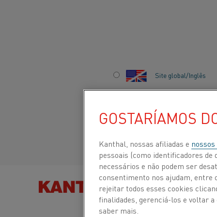
Início
Indústrias
Bateria
Refino de lítio
Site global/Inglês
REFINO DE LÍTIO
Italiano/Italian
GOSTARÍAMOS D
Español/Spanish
Kanthal, nossas afiliadas e
nossos
pessoais (como identificadores de d
necessários e não podem ser desat
consentimento nos ajudam, entre ou
ENCONTRE PRODUTOS
rejeitar todos esses cookies clic
finalidades, gerenciá-los e voltar
saber mais.