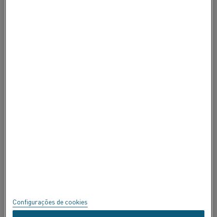
FALE CONOSCO
SOBRE A ALLEIMA
SOBRE A ALLEIMA
CERTIFICADOS
FALE
Privacidade
Sobre este site
Mapa do site
Configurações de cookies
Marcas Registradas