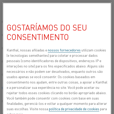
Por favor, selecione seu idioma preferido:
Início
Indústrias
Cerâmicas
Cerâmica industrial
Site global/Inglês
GOSTARÍAMOS DO SEU
CERÂMICA INDUSTRIAL
CONSENTIMENTO
简体中文/Chinese
Embora a cerâmica possa ser vista como louça
decorativa, existem muitas aplicações funcionais
Deutsch/German
Kanthal, nossas afiliadas e
nossos fornecedores
utilizam cookies
que podem ser encontradas usando a cerâmica.
(e tecnologias semelhantes) para coletar e processar dados
Diversos setores recorrem a esse material por
pessoais (como identificadores de dispositivos, endereços IP e
Italiano/Italian
causa de suas propriedades térmicas, elétricas e
interações no site) para os fins especificados abaixo. Alguns são
até ópticas.
necessários e não podem ser desativados, enquanto outros são
日本語/Japanese
usados apenas se você consentir. Os cookies baseados em
consentimento nos ajudam, entre outras coisas, a apoiar a Kanthal
e a personalizar sua experiência no site. Você pode aceitar ou
Português/Portuguese
rejeitar todos esses cookies clicando no botão apropriado abaixo.
Você também pode consentir com cookies com base em suas
Español/Spanish
finalidades, gerenciá-los e voltar a qualquer momento para alterar
suas escolhas. Visite nossa
política de privacidade de cookies
para