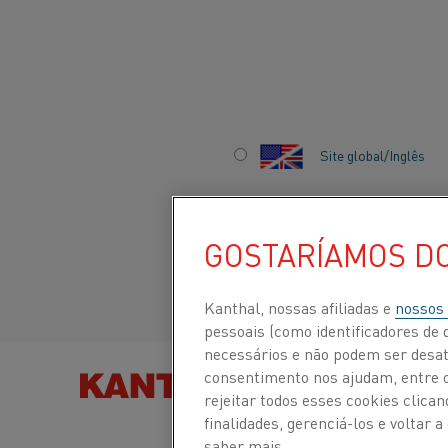
Início
Indústrias
Eletrodomésticos e consumidores
Aplicaç
Site global/Inglês
APLICAÇÕES
Italiano/Italian
COMERCIAIS
GOSTARÍAMOS D
Español/Spanish
Kanthal, nossas afiliadas e
nossos
pessoais (como identificadores de d
necessários e não podem ser desat
consentimento nos ajudam, entre ou
ENCONTRE PRODUTOS
rejeitar todos esses cookies clic
finalidades, gerenciá-los e voltar
saber mais.