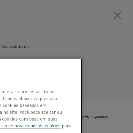
Deutsch/German
istivos podem ser usados para
s semelhantes a eletrodomésticos. Em
Português/Portuguese
res de baixa potência, os elementos de
er escalonados para grandes
cios de escritórios, prédios altos e
 coletar e processar dados
cificados abaixo. Alguns são
Os cookies baseados em
 no site. Você pode aceitar ou
:
Contate-Nos
Português/Portuguese
om cookies com base em suas
tica de privacidade de cookies
para