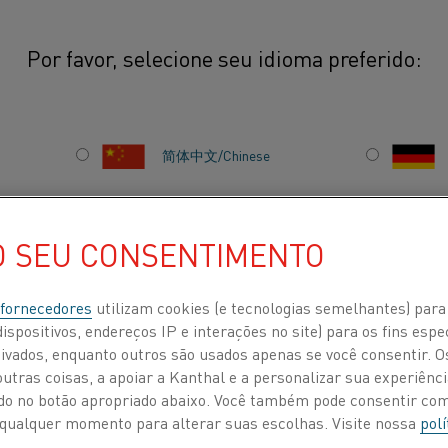
Por favor, selecione seu idioma preferido:
ões comerciais
简体中文/Chinese
Nossos materiais res
aplicações comerciai
日本語/Japanese
vez de unidades meno
O SEU CONSENTIMENTO
aquecimento podem s
Français/French
aplicações, como edifí
 fornecedores
utilizam cookies (e tecnologias semelhantes) para
muito mais.
ispositivos, endereços IP e interações no site) para os fins espe
ivados, enquanto outros são usados apenas se você consentir. 
tras coisas, a apoiar a Kanthal e a personalizar sua experiência
 POR
SOBRE NÓS
CENTRO DE CONHECIMENTO
ando no botão apropriado abaixo. Você também pode consentir c
 a qualquer momento para alterar suas escolhas. Visite nossa
polí