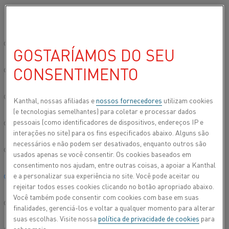
Por favor, selecione seu idioma preferido:
Início
Centro de conhecimento
Site global/Inglês
GOSTARÍAMOS DO SEU
CENTRO DE
CONSENTIMENTO
简体中文/Chinese
CONHECIMENTO
KANTHAL
Deutsch/German
Kanthal, nossas afiliadas e
nossos fornecedores
utilizam cookies
(e tecnologias semelhantes) para coletar e processar dados
HISTÓRIAS, GUIAS E NOTÍCIAS
pessoais (como identificadores de dispositivos, endereços IP e
Italiano/Italian
DO SETOR INDUSTRIAL
interações no site) para os fins especificados abaixo. Alguns são
necessários e não podem ser desativados, enquanto outros são
日本語/Japanese
usados apenas se você consentir. Os cookies baseados em
consentimento nos ajudam, entre outras coisas, a apoiar a Kanthal
e a personalizar sua experiência no site. Você pode aceitar ou
Português/Portuguese
rejeitar todos esses cookies clicando no botão apropriado abaixo.
Você também pode consentir com cookies com base em suas
Español/Spanish
finalidades, gerenciá-los e voltar a qualquer momento para alterar
suas escolhas. Visite nossa
política de privacidade de cookies
para