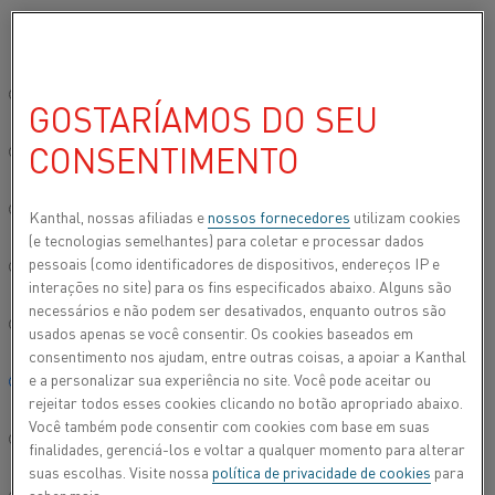
Por favor, selecione seu idioma preferido:
Início
Todos os produtos
Datasheets
Folhas de dados do materi
Site global/Inglês
GOSTARÍAMOS DO SEU
KANTHAL® SUPER 1800
CONSENTIMENTO
简体中文/Chinese
Dissilicieto de molibdênio
Deutsch/German
Kanthal, nossas afiliadas e
nossos fornecedores
utilizam cookies
(e tecnologias semelhantes) para coletar e processar dados
Folha de dados atualizada
2024-09-09 07:59
(substitui todas
pessoais (como identificadores de dispositivos, endereços IP e
Italiano/Italian
as edições anteriores)
interações no site) para os fins especificados abaixo. Alguns são
necessários e não podem ser desativados, enquanto outros são
日本語/Japanese
usados apenas se você consentir. Os cookies baseados em
consentimento nos ajudam, entre outras coisas, a apoiar a Kanthal
FAZER DOWNLOAD EM PDF
e a personalizar sua experiência no site. Você pode aceitar ou
Português/Portuguese
rejeitar todos esses cookies clicando no botão apropriado abaixo.
Você também pode consentir com cookies com base em suas
Español/Spanish
finalidades, gerenciá-los e voltar a qualquer momento para alterar
suas escolhas. Visite nossa
política de privacidade de cookies
para
Elementos de aquecimento Kanthal® Super 1800 são um