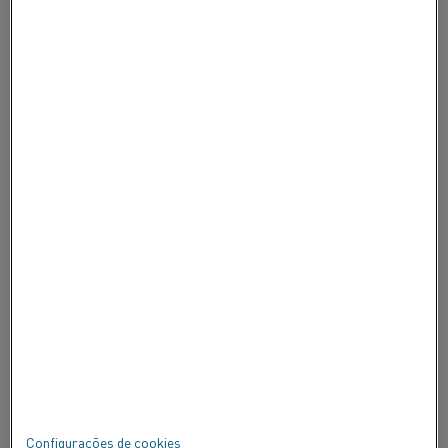
CARREIRAS
FALE CONOSCO
SOBRE A ALLEIMA
SOBRE A ALLEIMA
CERTIFICADOS
FALE
Privacidade
Sobre este site
Mapa do site
Configurações de cookies