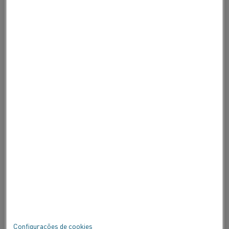
CARREIRAS
FALE CONOSCO
SOBRE A ALLEIMA
SOBRE A ALLEIMA
CERTIFICADOS
FALE
Privacidade
Sobre este site
Mapa do site
Configurações de cookies