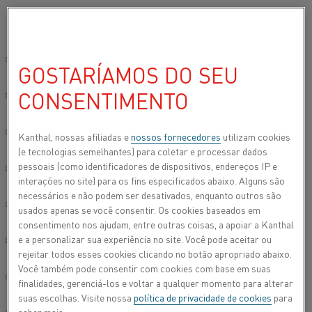
Por favor, selecione seu idioma preferido:
Início
Todos os produtos
Datasheets
Folhas de dados do materi
Site global/Inglês
GOSTARÍAMOS DO SEU
KANTHAL® SUPER 1900
CONSENTIMENTO
简体中文/Chinese
Dissilicieto de molibdênio
Deutsch/German
Kanthal, nossas afiliadas e
nossos fornecedores
utilizam cookies
(e tecnologias semelhantes) para coletar e processar dados
Folha de dados atualizada
2024-09-09 08:00
(substitui todas
pessoais (como identificadores de dispositivos, endereços IP e
Italiano/Italian
as edições anteriores)
interações no site) para os fins especificados abaixo. Alguns são
necessários e não podem ser desativados, enquanto outros são
日本語/Japanese
usados apenas se você consentir. Os cookies baseados em
consentimento nos ajudam, entre outras coisas, a apoiar a Kanthal
FAZER DOWNLOAD EM PDF
e a personalizar sua experiência no site. Você pode aceitar ou
Português/Portuguese
rejeitar todos esses cookies clicando no botão apropriado abaixo.
Você também pode consentir com cookies com base em suas
Español/Spanish
finalidades, gerenciá-los e voltar a qualquer momento para alterar
suas escolhas. Visite nossa
política de privacidade de cookies
para
Elementos de aquecimento Kanthal® Super 1900 são um