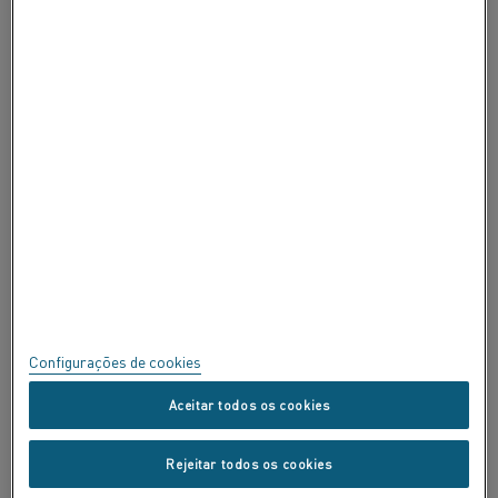
SOBRE A ALLEIMA
CERTIFICADOS
FALE
Privacidade
Sobre este site
Mapa do site
Configurações de cookies
Marcas Registradas
Aceitar todos os cookies
Copyright © Kanthal AB; (publ) SE-734 27 Hallstahammar, Suécia Tel
Rejeitar todos os cookies
+46 (0)220 21000