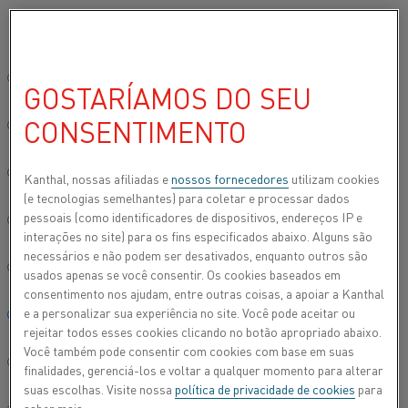
Por favor, selecione seu idioma preferido:
Início
Todos os produtos
Datasheets
Folhas de dados do materi
Site global/Inglês
GOSTARÍAMOS DO SEU
CUPROTHAL® 10
CONSENTIMENTO
简体中文/Chinese
Fio de resistência de aquecimento e fio de
Deutsch/German
Kanthal, nossas afiliadas e
nossos fornecedores
utilizam cookies
resistência
(e tecnologias semelhantes) para coletar e processar dados
pessoais (como identificadores de dispositivos, endereços IP e
Italiano/Italian
Folha de dados atualizada
2021-08-25 11:21
(substitui todas
interações no site) para os fins especificados abaixo. Alguns são
as edições anteriores)
necessários e não podem ser desativados, enquanto outros são
日本語/Japanese
usados apenas se você consentir. Os cookies baseados em
consentimento nos ajudam, entre outras coisas, a apoiar a Kanthal
e a personalizar sua experiência no site. Você pode aceitar ou
Português/Portuguese
FAZER DOWNLOAD EM PDF
rejeitar todos esses cookies clicando no botão apropriado abaixo.
Você também pode consentir com cookies com base em suas
Español/Spanish
finalidades, gerenciá-los e voltar a qualquer momento para alterar
suas escolhas. Visite nossa
política de privacidade de cookies
para