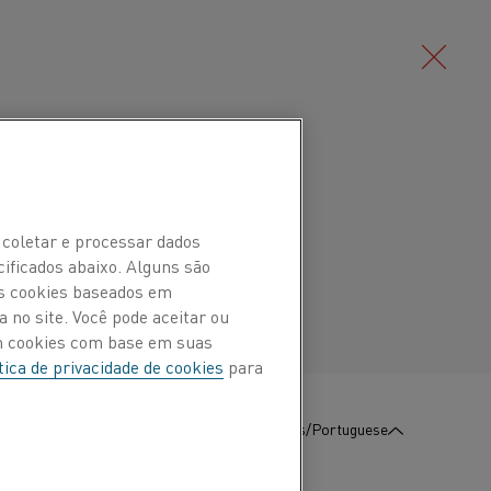
Deutsch/German
-níquel (liga de CuNi) com baixa
turas de até 300 °C (570 °F).
Português/Portuguese
 coletar e processar dados
cificados abaixo. Alguns são
aplicações de baixa temperatura como
Os cookies baseados em
cobertores elétricos.
 no site. Você pode aceitar ou
om cookies com base em suas
tica de privacidade de cookies
para
:
Contate-Nos
Português/Portuguese
Ni %
Cu %
2,2
Bal.