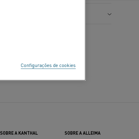
8,9 (0,322)
(Ω circ. mil/pé)
0,05 (30,1)
Resistência à tração
Alongamento
R
A
m
0
100
200
300
MPa (ksi)
%
8
212
392
572
240 (34,8)
30
Configurações de cookies
00
1,11
1,25
1,40
-6
-6
ão térmica x10
/K (10
/°F)
2)
SOBRE A KANTHAL
SOBRE A ALLEIMA