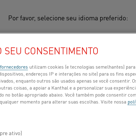
Por favor, selecione seu idioma preferido:
aterial
Cuprothal® 5
O SEU CONSENTIMENTO
简体中文/Chinese
®
Cuprothal
5 é uma liga de cobre
resistividade para uso em tempera
日本語/Japanese
 fornecedores
utilizam cookies (e tecnologias semelhantes) para
ispositivos, endereços IP e interações no site) para os fins espe
o e
®
Cuprothal
5 é usada normalmente em 
ivados, enquanto outros são usados apenas se você consentir. 
Français/French
cabos de aquecimento em travesseiros e 
tras coisas, a apoiar a Kanthal e a personalizar sua experiência
ando no botão apropriado abaixo. Você também pode consentir c
 a qualquer momento para alterar suas escolhas. Visite nossa
polí
stitui
COMPOSIÇÃO QUÍMICA
 POR
SOBRE NÓS
CENTRO DE CONHECIMENTO
PROPRIEDADES FÍSICAS
Composição nominal