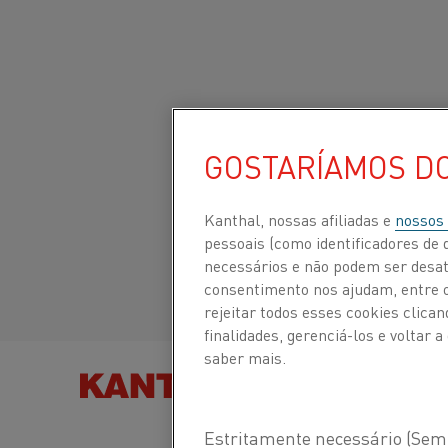
Início
Todos os produtos
Datasheets
Folhas de dados do m
GOSTARÍAMOS D
Site global/Inglês
CUPROTHAL® 5
Italiano/Italian
Kanthal, nossas afiliadas e
nossos
pessoais (como identificadores de d
Fio de resistência de aqueciment
necessários e não podem ser desat
fio de resistência
Español/Spanish
consentimento nos ajudam, entre ou
rejeitar todos esses cookies clic
finalidades, gerenciá-los e voltar
Folha de dados atualizada
2021-08-25 11:21
(sub
saber mais.
todas as edições anteriores)
ENCONTRE PRODUTOS