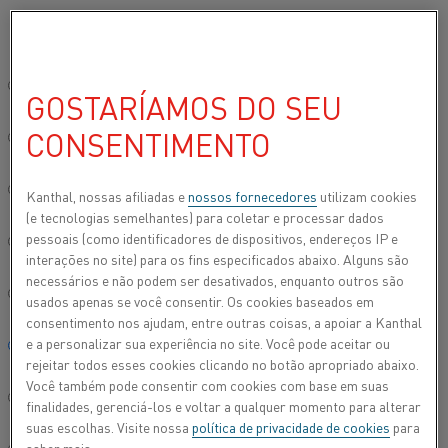
Por favor, selecione seu idioma preferido:
Início
Todos os produtos
Datasheets
Folhas de dados do materi
Site global/Inglês
GOSTARÍAMOS DO SEU
NIKROTHAL® 40B
CONSENTIMENTO
简体中文/Chinese
Fio de resistência de aquecimento e fio de
Deutsch/German
Kanthal, nossas afiliadas e
nossos fornecedores
utilizam cookies
resistência
(e tecnologias semelhantes) para coletar e processar dados
pessoais (como identificadores de dispositivos, endereços IP e
Italiano/Italian
Folha de dados atualizada
2021-08-25 11:21
(substitui todas
interações no site) para os fins especificados abaixo. Alguns são
as edições anteriores)
necessários e não podem ser desativados, enquanto outros são
日本語/Japanese
usados apenas se você consentir. Os cookies baseados em
consentimento nos ajudam, entre outras coisas, a apoiar a Kanthal
e a personalizar sua experiência no site. Você pode aceitar ou
Português/Portuguese
FAZER DOWNLOAD EM PDF
rejeitar todos esses cookies clicando no botão apropriado abaixo.
Você também pode consentir com cookies com base em suas
Español/Spanish
finalidades, gerenciá-los e voltar a qualquer momento para alterar
suas escolhas. Visite nossa
política de privacidade de cookies
para