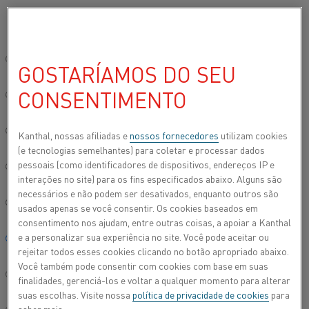
Por favor, selecione seu idioma preferido:
Início
Todos os produtos
Datasheets
Folhas de dados do materi
Site global/Inglês
GOSTARÍAMOS DO SEU
NIKROTHAL® 60
CONSENTIMENTO
简体中文/Chinese
Fio de resistência de aquecimento e fio de
Deutsch/German
Kanthal, nossas afiliadas e
nossos fornecedores
utilizam cookies
resistência
(e tecnologias semelhantes) para coletar e processar dados
pessoais (como identificadores de dispositivos, endereços IP e
Italiano/Italian
Folha de dados atualizada
2024-09-09 07:47
(substitui todas
interações no site) para os fins especificados abaixo. Alguns são
as edições anteriores)
necessários e não podem ser desativados, enquanto outros são
日本語/Japanese
usados apenas se você consentir. Os cookies baseados em
consentimento nos ajudam, entre outras coisas, a apoiar a Kanthal
e a personalizar sua experiência no site. Você pode aceitar ou
Português/Portuguese
FAZER DOWNLOAD EM PDF
rejeitar todos esses cookies clicando no botão apropriado abaixo.
Você também pode consentir com cookies com base em suas
Español/Spanish
finalidades, gerenciá-los e voltar a qualquer momento para alterar
suas escolhas. Visite nossa
política de privacidade de cookies
para