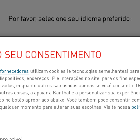
Por favor, selecione seu idioma preferido:
aterial
Nikrothal® N40BXT
简体中文/Chinese
O SEU CONSENTIMENTO
®
Nikrothal
N40BXT é uma liga aus
NiCr) para uso em temperaturas de
日本語/Japanese
 fornecedores
utilizam cookies (e tecnologias semelhantes) para
ductilidade após o uso e boa resis
ispositivos, endereços IP e interações no site) para os fins espe
atmosferas controladas e que con
ivados, enquanto outros são usados apenas se você consentir. 
Français/French
o e
tras coisas, a apoiar a Kanthal e a personalizar sua experiência
ando no botão apropriado abaixo. Você também pode consentir c
®
Aplicações típicas para Nikrothal
N40B
 a qualquer momento para alterar suas escolhas. Visite nossa
polí
elétrico, resistores e bancos de carga.
 POR
SOBRE NÓS
CENTRO DE CONHECIMENTO
stitui
PROPRIEDADES FÍSICAS