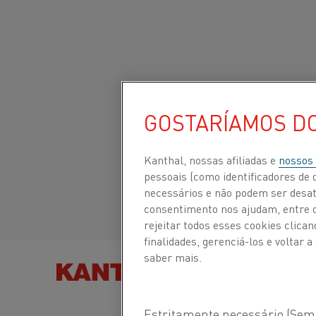
Início
Todos os produtos
Datasheets
Folhas de dados do m
Site global/Inglês
GOSTARÍAMOS D
NIKROTHAL®
N40BXT
Italiano/Italian
Kanthal, nossas afiliadas e
nossos
pessoais (como identificadores de d
necessários e não podem ser desat
Español/Spanish
Fio de resistência de aqueciment
consentimento nos ajudam, entre ou
rejeitar todos esses cookies clic
fio de resistência
finalidades, gerenciá-los e voltar
saber mais.
ENCONTRE PRODUTOS
Folha de dados atualizada
2021-08-25 11:21
(sub
todas as edições anteriores)