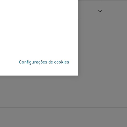
7,98
-1
m
1,06 (637 Ω cmf)
sistência à tração
Alongamento
A
m
500
600
700
800
900
1.000
1.100
Pa
%
1,15
1,16
1,18
1,19
1,21
1,22
1,23
5
35
Configurações de cookies
1.420
a no ar °C
1.100
900
O material é não magnético
110
dado (ε)
0,88