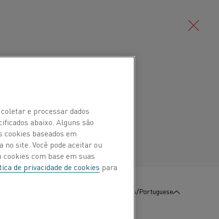
Deutsch/German
tenítica de níquel-cromo (liga de
 até 1.100 °C (2.010 °F). Possui boa
Português/Portuguese
 coletar e processar dados
tência à corrosão, exceto em certas
cificados abaixo. Alguns são
têm enxofre.
Os cookies baseados em
 no site. Você pode aceitar ou
om cookies com base em suas
XT incluem elementos de aquecimento
tica de privacidade de cookies
para
:
Contate-Nos
Português/Portuguese