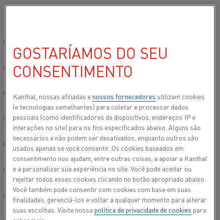
Por favor, selecione seu idioma preferido:
Início
Todos os produtos
Datasheets
Folhas de dados do materi
Site global/Inglês
GOSTARÍAMOS DO SEU
KANTHAL® APM
CONSENTIMENTO
简体中文/Chinese
Materiais de construção
Deutsch/German
Kanthal, nossas afiliadas e
nossos fornecedores
utilizam cookies
(e tecnologias semelhantes) para coletar e processar dados
Folha de dados atualizada
2024-09-06 07:56
(substitui todas
pessoais (como identificadores de dispositivos, endereços IP e
Italiano/Italian
as edições anteriores)
interações no site) para os fins especificados abaixo. Alguns são
necessários e não podem ser desativados, enquanto outros são
日本語/Japanese
usados apenas se você consentir. Os cookies baseados em
consentimento nos ajudam, entre outras coisas, a apoiar a Kanthal
FAZER DOWNLOAD EM PDF
e a personalizar sua experiência no site. Você pode aceitar ou
Português/Portuguese
rejeitar todos esses cookies clicando no botão apropriado abaixo.
Você também pode consentir com cookies com base em suas
Español/Spanish
finalidades, gerenciá-los e voltar a qualquer momento para alterar
suas escolhas. Visite nossa
política de privacidade de cookies
para
O material de construção Kanthal® APM é uma