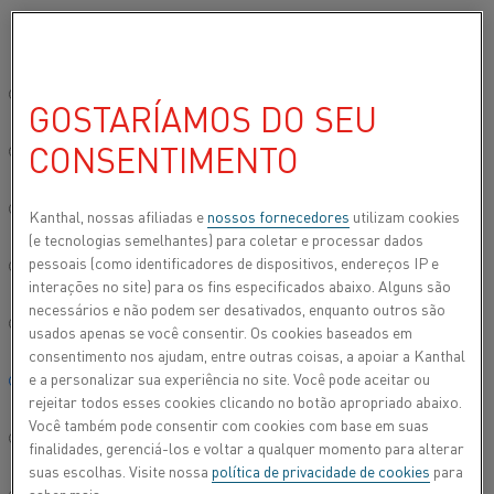
Por favor, selecione seu idioma preferido:
Início
Todos os produtos
Datasheets
Folhas de dados do materi
Site global/Inglês
GOSTARÍAMOS DO SEU
NIKROTHAL® 35/19 CB
CONSENTIMENTO
简体中文/Chinese
Materiais de construção
Deutsch/German
Kanthal, nossas afiliadas e
nossos fornecedores
utilizam cookies
(e tecnologias semelhantes) para coletar e processar dados
Folha de dados atualizada
2021-08-25 11:21
(substitui todas
pessoais (como identificadores de dispositivos, endereços IP e
Italiano/Italian
as edições anteriores)
interações no site) para os fins especificados abaixo. Alguns são
necessários e não podem ser desativados, enquanto outros são
日本語/Japanese
usados apenas se você consentir. Os cookies baseados em
consentimento nos ajudam, entre outras coisas, a apoiar a Kanthal
FAZER DOWNLOAD EM PDF
e a personalizar sua experiência no site. Você pode aceitar ou
Português/Portuguese
rejeitar todos esses cookies clicando no botão apropriado abaixo.
Você também pode consentir com cookies com base em suas
Español/Spanish
finalidades, gerenciá-los e voltar a qualquer momento para alterar
suas escolhas. Visite nossa
política de privacidade de cookies
para
®
Nikrothal
35/19 Cb é uma liga austenítica de