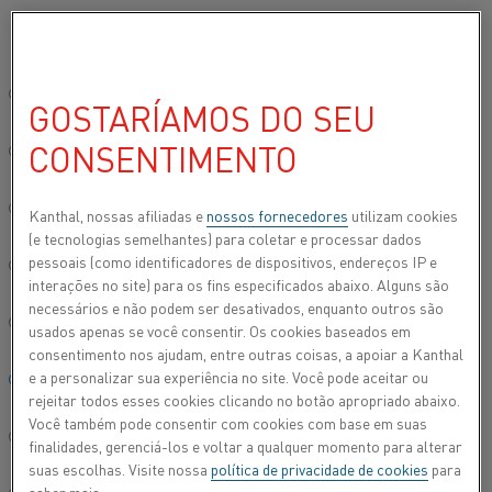
Por favor, selecione seu idioma preferido:
Início
Todos os produtos
Datasheets
Folhas de dados do materi
Site global/Inglês
GOSTARÍAMOS DO SEU
NRX 600
CONSENTIMENTO
简体中文/Chinese
Materiais de construção
Deutsch/German
Kanthal, nossas afiliadas e
nossos fornecedores
utilizam cookies
(e tecnologias semelhantes) para coletar e processar dados
Folha de dados atualizada
2021-08-25 11:21
(substitui todas
pessoais (como identificadores de dispositivos, endereços IP e
Italiano/Italian
as edições anteriores)
interações no site) para os fins especificados abaixo. Alguns são
necessários e não podem ser desativados, enquanto outros são
日本語/Japanese
usados apenas se você consentir. Os cookies baseados em
consentimento nos ajudam, entre outras coisas, a apoiar a Kanthal
FAZER DOWNLOAD EM PDF
e a personalizar sua experiência no site. Você pode aceitar ou
Português/Portuguese
rejeitar todos esses cookies clicando no botão apropriado abaixo.
Você também pode consentir com cookies com base em suas
Español/Spanish
finalidades, gerenciá-los e voltar a qualquer momento para alterar
suas escolhas. Visite nossa
política de privacidade de cookies
para
NRX 600 é uma liga austenítica de níquel-cromo