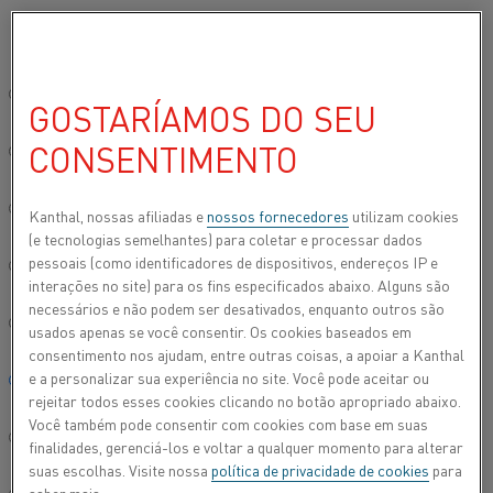
Por favor, selecione seu idioma preferido:
Início
Todos os produtos
Datasheets
Folhas de dados do materi
Site global/Inglês
GOSTARÍAMOS DO SEU
ALKROTHAL^^®^^ 3
CONSENTIMENTO
简体中文/Chinese
Fita
Deutsch/German
Kanthal, nossas afiliadas e
nossos fornecedores
utilizam cookies
(e tecnologias semelhantes) para coletar e processar dados
Folha de dados atualizada
2021-08-25 11:21
(substitui todas
pessoais (como identificadores de dispositivos, endereços IP e
Italiano/Italian
as edições anteriores)
interações no site) para os fins especificados abaixo. Alguns são
necessários e não podem ser desativados, enquanto outros são
日本語/Japanese
usados apenas se você consentir. Os cookies baseados em
consentimento nos ajudam, entre outras coisas, a apoiar a Kanthal
FAZER DOWNLOAD EM PDF
e a personalizar sua experiência no site. Você pode aceitar ou
Português/Portuguese
rejeitar todos esses cookies clicando no botão apropriado abaixo.
Você também pode consentir com cookies com base em suas
Español/Spanish
finalidades, gerenciá-los e voltar a qualquer momento para alterar
suas escolhas. Visite nossa
política de privacidade de cookies
para
®
Alkrothal
3 é uma liga ferrítica de ferro-cromo-