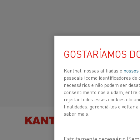
Início
Todos os produtos
Datasheets
Folhas de dados do m
Site global/Inglês
GOSTARÍAMOS D
CUPROTHAL® 49
Italiano/Italian
Kanthal, nossas afiliadas e
nossos
Fita
pessoais (como identificadores de d
necessários e não podem ser desat
Español/Spanish
consentimento nos ajudam, entre ou
rejeitar todos esses cookies clic
Folha de dados atualizada
2024-09-09 07:52
(sub
finalidades, gerenciá-los e voltar
todas as edições anteriores)
saber mais.
ENCONTRE PRODUTOS
FAZER DOWNLOAD EM PDF