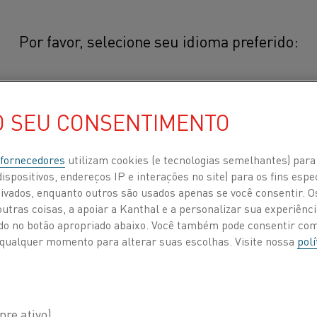
Por favor, selecione seu idioma preferido:
aterial
Cuprothal® 49
简体中文/Chinese
O SEU CONSENTIMENTO
®
Fita Cuprothal
49 é uma liga aus
CuNi) para uso em temperaturas de
日本語/Japanese
 fornecedores
utilizam cookies (e tecnologias semelhantes) para
como características alta resistênc
ispositivos, endereços IP e interações no site) para os fins espe
resistência à corrosão.
ivados, enquanto outros são usados apenas se você consentir. 
Français/French
tras coisas, a apoiar a Kanthal e a personalizar sua experiência
ando no botão apropriado abaixo. Você também pode consentir c
As aplicações comuns são:
stitui
 a qualquer momento para alterar suas escolhas. Visite nossa
polí
Aquecimento elétrico
 POR
SOBRE NÓS
CENTRO DE CONHECIMENTO
Potenciômetros estáveis em relação 