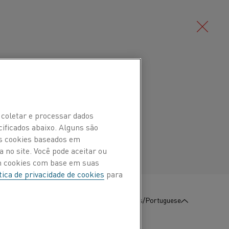
Deutsch/German
tenítica de cobre-níquel (liga de
 até 600 °C (1.110 °F). A liga tem
Português/Portuguese
 coletar e processar dados
ia elétrica, alta ductilidade e boa
cificados abaixo. Alguns são
Os cookies baseados em
 no site. Você pode aceitar ou
om cookies com base em suas
tica de privacidade de cookies
para
:
Contate-Nos
Português/Portuguese
à temperatura