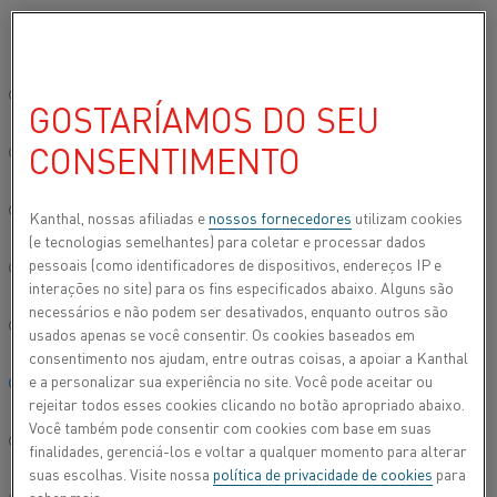
Por favor, selecione seu idioma preferido:
Início
Todos os produtos
Datasheets
Folhas de dados do materi
Site global/Inglês
GOSTARÍAMOS DO SEU
KANTHAL® D
CONSENTIMENTO
简体中文/Chinese
Fita
Deutsch/German
Kanthal, nossas afiliadas e
nossos fornecedores
utilizam cookies
(e tecnologias semelhantes) para coletar e processar dados
Folha de dados atualizada
2024-09-09 07:53
(substitui todas
pessoais (como identificadores de dispositivos, endereços IP e
Italiano/Italian
as edições anteriores)
interações no site) para os fins especificados abaixo. Alguns são
necessários e não podem ser desativados, enquanto outros são
日本語/Japanese
usados apenas se você consentir. Os cookies baseados em
consentimento nos ajudam, entre outras coisas, a apoiar a Kanthal
FAZER DOWNLOAD EM PDF
e a personalizar sua experiência no site. Você pode aceitar ou
Português/Portuguese
rejeitar todos esses cookies clicando no botão apropriado abaixo.
Você também pode consentir com cookies com base em suas
Español/Spanish
finalidades, gerenciá-los e voltar a qualquer momento para alterar
suas escolhas. Visite nossa
política de privacidade de cookies
para
®
Fita Kanthal
D é uma liga ferrítica de ferro-